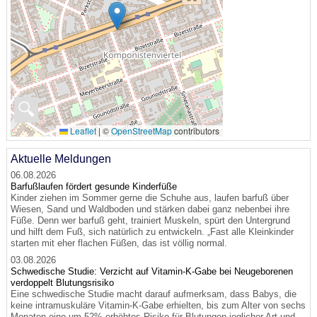
🔍
Leaflet
|
©
OpenStreetMap
contributors
Aktuelle Meldungen
06.08.2026
Barfußlaufen fördert gesunde Kinderfüße
Kinder ziehen im Sommer gerne die Schuhe aus, laufen barfuß über
Wiesen, Sand und Waldboden und stärken dabei ganz nebenbei ihre
Füße. Denn wer barfuß geht, trainiert Muskeln, spürt den Untergrund
und hilft dem Fuß, sich natürlich zu entwickeln. „Fast alle Kleinkinder
starten mit eher flachen Füßen, das ist völlig normal.
03.08.2026
Schwedische Studie: Verzicht auf Vitamin-K-Gabe bei Neugeborenen
verdoppelt Blutungsrisiko
Eine schwedische Studie macht darauf aufmerksam, dass Babys, die
keine intramuskuläre Vitamin-K-Gabe erhielten, bis zum Alter von sechs
Monaten eine um 52% erhöhtes Risiko für Blutungen jeglicher Art und