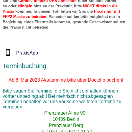
auf eine
Corona/ Influenza/RSV-Infektion
rufen Sie bitte vorher
an oder
klingeln
bitte an der Praxistür, bitte
NICHT direkt in die
Praxis
kommen. In diesem Fall
bitten wir Sie, die
Praxis nur mit
FFP2-Maske zu betreten
! Patienten
sollten bitte möglichst nur in
Begleitung eines Elternteils kommen, gesunde Geschwister sollten
die Praxis nicht betreten!
PraxisApp
Terminbuchung
Ab 8. Mai 2023 Akuttermine bitte über Doctolib buchen!
Bitte sagen Sie Termine, die Sie nicht einhalten können
vorher unbedingt ab ! Bei mehrfach nicht abgesagten
Terminen behalten wir uns vor keine weiteren Termine zu
vergeben.
Prenzlauer Allee 90
10409 Berlin
Prenzlauer Berg
Tel.: 030 - 41 93 50 41 20