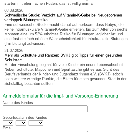
starten mit eher flachen Füßen, das ist völlig normal.
03.08.2026
Schwedische Studie: Verzicht auf Vitamin-K-Gabe bei Neugeborenen
verdoppelt Blutungsrisiko
Eine schwedische Studie macht darauf aufmerksam, dass Babys, die
keine intramuskuläre Vitamin-K-Gabe erhielten, bis zum Alter von sechs
Monaten eine um 52% erhöhtes Risiko für Blutungen jeglicher Art und
eine fast dreifach erhöhte Wahrscheinlichkeit für intrakranielle Blutungen
(Hirnblutung) aufwiesen.
31.07.2026
Mehr als Schultüte und Ranzen: BVKJ gibt Tipps für einen gesunden
Schulstart
Mit der Einschulung beginnt für viele Kinder ein neuer Lebensabschnitt.
Neben Schultüte, Mäppchen und Sporttasche gibt es aus Sicht des
Berufsverbands der Kinder- und Jugendärzt*innen e.V. (BVKJ) jedoch
noch weitere wichtige Punkte, die Eltern für einen gesunden Start in den
Schulalltag beachten sollten.
Anmeldeformular für die Impf- und Vorsorge-Erinnerung
Name des Kindes
Geburtsdatum des Kindes
.
.
Email