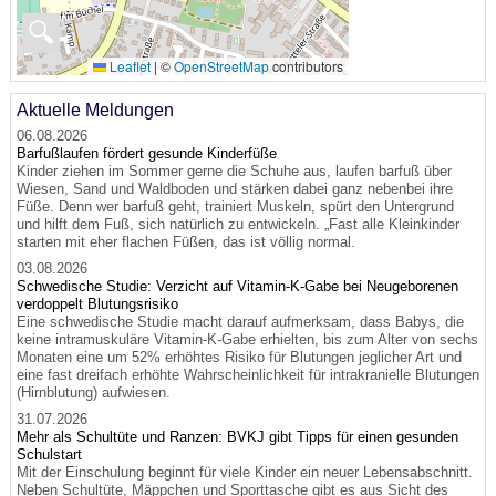
🔍
Leaflet
|
©
OpenStreetMap
contributors
Aktuelle Meldungen
06.08.2026
Barfußlaufen fördert gesunde Kinderfüße
Kinder ziehen im Sommer gerne die Schuhe aus, laufen barfuß über
Wiesen, Sand und Waldboden und stärken dabei ganz nebenbei ihre
Füße. Denn wer barfuß geht, trainiert Muskeln, spürt den Untergrund
und hilft dem Fuß, sich natürlich zu entwickeln. „Fast alle Kleinkinder
starten mit eher flachen Füßen, das ist völlig normal.
03.08.2026
Schwedische Studie: Verzicht auf Vitamin-K-Gabe bei Neugeborenen
verdoppelt Blutungsrisiko
Eine schwedische Studie macht darauf aufmerksam, dass Babys, die
keine intramuskuläre Vitamin-K-Gabe erhielten, bis zum Alter von sechs
Monaten eine um 52% erhöhtes Risiko für Blutungen jeglicher Art und
eine fast dreifach erhöhte Wahrscheinlichkeit für intrakranielle Blutungen
(Hirnblutung) aufwiesen.
31.07.2026
Mehr als Schultüte und Ranzen: BVKJ gibt Tipps für einen gesunden
Schulstart
Mit der Einschulung beginnt für viele Kinder ein neuer Lebensabschnitt.
Neben Schultüte, Mäppchen und Sporttasche gibt es aus Sicht des