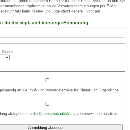
 einfach mit unten stehendem Formular für unser Recall-System an und Sie
über anstehende Impftermine sowie Vorsorgeuntersuchungen per E-Mail
isgebühr fällt beim Kinder- und Jugendarzt generell nicht an!
 Bildschirmmediengebrauch
 für die Impf- und Vorsorge-Erinnerung
s Kindes
rsorgen
erinnerung
der
gelmässig an die Impf- und Vorsorgetermine für Kinder und Jugendliche
ormationsflyer
d gestalten
ung akzeptiere ich die
Datenschutzerklärung
von www.kinderaerzte-im-