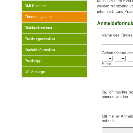
Melden Sie Ihr Kind
BMI-Rechner
werden rechtzeitig 
informiert. Eine Prax
Erinnerungstermine
Impfsicherheit
Notdienste
Empfehlungen zum
Anmeldeformular
Blutdruckrechner
Name des Kindes
Häufige Fragen
Hörlexikon
Praxisorganisation
Kontaktinformation
Geburtsdatum de
Recht auf Impfung
Material zu den Vo
.
.
PraxisApp
Email
U0-Vorsorge
Vorsorge- und Impf
Entwicklungskalen
Ja, ich möchte re
Broschüren und Inf
erinnert werden
Familienzeit gesun
Mit meiner Anmeld
netz.de