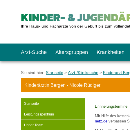
KINDER- & JUGENDÄR
Ihre Haus- und Fachärzte von der Geburt bis zum vollende
Arzt-Suche
Altersgruppen
Krankheiten
Das erste Jahr
Baby: U1 bis U6
Impfkalender
Notrufnummern
Notdienste
BMI-Rechner
Sie sind hier:
Startseite
>
Arzt-/Kliniksuche
>
Kinderarzt Be
Kinderärztin Bergen - Nicole Rüdiger
Kleinkinder
Kleinkind: U7 bis 
Impfen: Wann und w
Giftnotruf
Sozialpädiatrie
Körpergrößen-Rec
Startseite
Erinnerungstermine
Schulkinder
Schulkind: U10 bi
Was muss man bea
Hausapotheke
Gesundheitsämter
Blutdruckrechner
Leistungsspektrum
Mit Hilfe des koste
netz.de
verpassen Si
Unser Team
Jugendliche
Teenager: J1 bis J
Impfreaktionen
Sofortmaßnahmen
Link-Tipps
Wachstum-Rechne