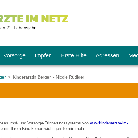
ZTE IM NETZ
ten 21. Lebensjahr
Vorsorge
Impfen
Erste Hilfe
Adressen
Med
rgen
> Kinderärztin Bergen - Nicole Rüdiger
U9
ie oft?
hner
s U11
chten?
nlosen Impf- und Vorsorge-Erinnerungssystems von
www.kinderaerzte-im-
e mit Ihrem Kind keinen wichtigen Termin mehr.
2
r