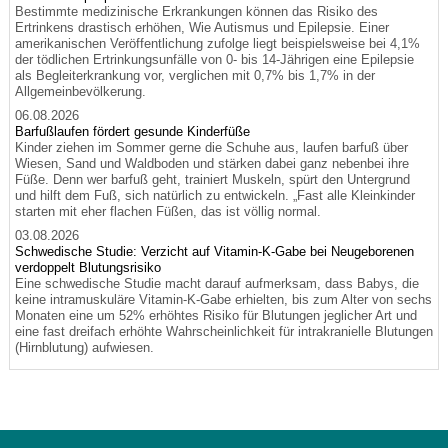
Bestimmte medizinische Erkrankungen können das Risiko des
Ertrinkens drastisch erhöhen, Wie Autismus und Epilepsie. Einer
amerikanischen Veröffentlichung zufolge liegt beispielsweise bei 4,1%
der tödlichen Ertrinkungsunfälle von 0- bis 14-Jährigen eine Epilepsie
als Begleiterkrankung vor, verglichen mit 0,7% bis 1,7% in der
Allgemeinbevölkerung.
06.08.2026
Barfußlaufen fördert gesunde Kinderfüße
Kinder ziehen im Sommer gerne die Schuhe aus, laufen barfuß über
Wiesen, Sand und Waldboden und stärken dabei ganz nebenbei ihre
Füße. Denn wer barfuß geht, trainiert Muskeln, spürt den Untergrund
und hilft dem Fuß, sich natürlich zu entwickeln. „Fast alle Kleinkinder
starten mit eher flachen Füßen, das ist völlig normal.
03.08.2026
Schwedische Studie: Verzicht auf Vitamin-K-Gabe bei Neugeborenen
verdoppelt Blutungsrisiko
Eine schwedische Studie macht darauf aufmerksam, dass Babys, die
keine intramuskuläre Vitamin-K-Gabe erhielten, bis zum Alter von sechs
Monaten eine um 52% erhöhtes Risiko für Blutungen jeglicher Art und
eine fast dreifach erhöhte Wahrscheinlichkeit für intrakranielle Blutungen
(Hirnblutung) aufwiesen.