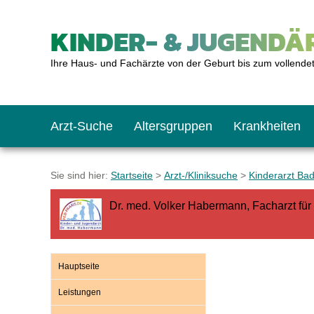
KINDER- & JUGENDÄR
Ihre Haus- und Fachärzte von der Geburt bis zum vollende
Arzt-Suche
Altersgruppen
Krankheiten
Das erste Jahr
Baby: U1 bis U6
Impfkalender
Notrufnummern
Notdienste
BMI-Rechner
Sie sind hier:
Startseite
>
Arzt-/Kliniksuche
>
Kinderarzt Ba
Dr. med. Volker Habermann, Facharzt fü
Kleinkinder
Kleinkind: U7 bis 
Impfen: Wann und w
Giftnotruf
Sozialpädiatrie
Körpergrößen-Rec
Schulkinder
Schulkind: U10 bi
Was muss man bea
Hausapotheke
Gesundheitsämter
Blutdruckrechner
Hauptseite
Leistungen
Jugendliche
Teenager: J1 bis J
Impfreaktionen
Sofortmaßnahmen
Link-Tipps
Wachstum-Rechne