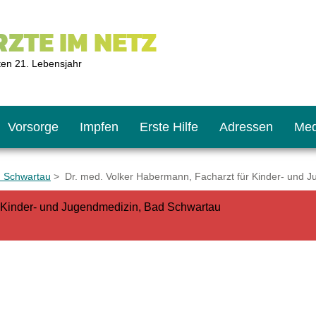
ZTE IM NETZ
ten 21. Lebensjahr
Vorsorge
Impfen
Erste Hilfe
Adressen
Med
d Schwartau
> Dr. med. Volker Habermann, Facharzt für Kinder- und 
r Kinder- und Jugendmedizin, Bad Schwartau
U9
ie oft?
hner
s U11
chten?
2
r