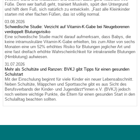
Füße. Denn wer barfuß geht, trainiert Muskeln, spürt den Untergrund
und hilft dem Fuß, sich natürlich zu entwickeln. „Fast alle Kleinkinder
starten mit eher flachen Füßen, das ist völlig normal.
03.08.2026
Schwedische Studie: Verzicht auf Vitamin-K-Gabe bei Neugeborenen
verdoppelt Blutungsrisiko
Eine schwedische Studie macht darauf aufmerksam, dass Babys, die
keine intramuskuläre Vitamin-K-Gabe erhielten, bis zum Alter von sechs
Monaten eine um 52% erhöhtes Risiko für Blutungen jeglicher Art und
eine fast dreifach erhöhte Wahrscheinlichkeit für intrakranielle Blutungen
(Hirnblutung) aufwiesen.
31.07.2026
Mehr als Schultüte und Ranzen: BVKJ gibt Tipps für einen gesunden
Schulstart
Mit der Einschulung beginnt für viele Kinder ein neuer Lebensabschnitt.
Neben Schultüte, Mäppchen und Sporttasche gibt es aus Sicht des
Berufsverbands der Kinder- und Jugendärzt*innen e.V. (BVKJ) jedoch
noch weitere wichtige Punkte, die Eltern für einen gesunden Start in den
Schulalltag beachten sollten.