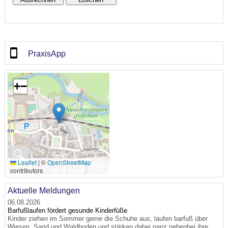
PraxisApp
+
−
🔍
Leaflet
|
©
OpenStreetMap
contributors
Aktuelle Meldungen
06.08.2026
Barfußlaufen fördert gesunde Kinderfüße
Kinder ziehen im Sommer gerne die Schuhe aus, laufen barfuß über
Wiesen, Sand und Waldboden und stärken dabei ganz nebenbei ihre