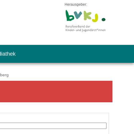
Herausgeber:
iathek
dberg