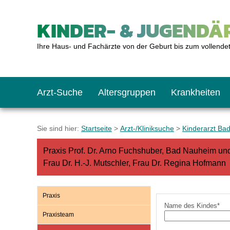
KINDER- & JUGENDÄR
Ihre Haus- und Fachärzte von der Geburt bis zum vollende
Arzt-Suche
Altersgruppen
Krankheiten
Das erste Jahr
Baby: U1 bis U6
Impfkalender
Notrufnummern
Notdienste
BMI-Rechner
Sie sind hier:
Startseite
>
Arzt-/Kliniksuche
>
Kinderarzt Ba
Praxis Prof. Dr. Arno Fuchshuber, Bad Nauheim un
Kleinkinder
Kleinkind: U7 bis 
Impfen: Wann und w
Giftnotruf
Sozialpädiatrie
Körpergrößen-Rec
Frau Dr. H.-J. Mutschler, Frau Dr. Regina Hofmann
Schulkinder
Schulkind: U10 bi
Was muss man bea
Hausapotheke
Gesundheitsämter
Blutdruckrechner
Praxis
Name des Kindes*
Praxisteam
Jugendliche
Teenager: J1 bis J
Impfreaktionen
Sofortmaßnahmen
Link-Tipps
Wachstum-Rechne