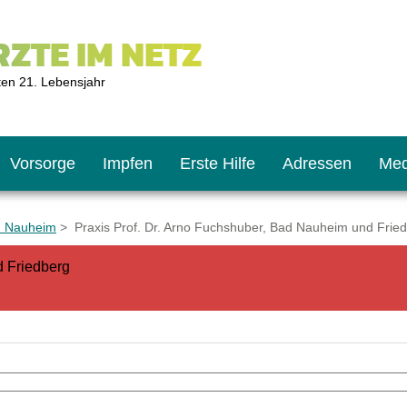
ZTE IM NETZ
ten 21. Lebensjahr
Vorsorge
Impfen
Erste Hilfe
Adressen
Med
d Nauheim
> Praxis Prof. Dr. Arno Fuchshuber, Bad Nauheim und Frie
d Friedberg
U9
ie oft?
hner
s U11
chten?
2
r