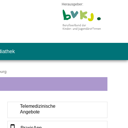
Herausgeber:
iathek
burg
Telemedizinische
Angebote
PraxisApp