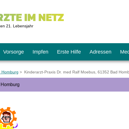
ZTE IM NETZ
ten 21. Lebensjahr
Vorsorge
Impfen
Erste Hilfe
Adressen
Med
d Homburg
> Kinderarzt-Praxis Dr. med Ralf Moebus, 61352 Bad Hom
d Homburg
U9
ie oft?
hner
s U11
chten?
2
r