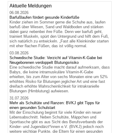
Aktuelle Meldungen
06.08.2026
Barfußlaufen fördert gesunde Kinderfüße
Kinder ziehen im Sommer gerne die Schuhe aus, laufen
barfuß über Wiesen, Sand und Waldboden und stärken
dabei ganz nebenbei ihre Füße. Denn wer barfuß geht,
trainiert Muskeln, spürt den Untergrund und hilft dem Fuß,
sich natürlich zu entwickeln. „Fast alle Kleinkinder starten
mit eher flachen Füßen, das ist völlig normal.
03.08.2026
Schwedische Studie: Verzicht auf Vitamin-K-Gabe bei
Neugeborenen verdoppelt Blutungsrisiko
Eine schwedische Studie macht darauf aufmerksam, dass
Babys, die keine intramuskuläre Vitamin-K-Gabe
erhielten, bis zum Alter von sechs Monaten eine um 52%
erhöhtes Risiko für Blutungen jeglicher Art und eine fast
dreifach erhöhte Wahrscheinlichkeit für intrakranielle
Blutungen (Hirnblutung) aufwiesen.
31.07.2026
Mehr als Schultüte und Ranzen: BVKJ gibt Tipps für
einen gesunden Schulstart
Mit der Einschulung beginnt für viele Kinder ein neuer
Lebensabschnitt. Neben Schultüte, Mäppchen und
Sporttasche gibt es aus Sicht des Berufsverbands der
Kinder- und Jugendärzt*innen e.V. (BVKJ) jedoch noch
weitere wichtige Punkte, die Eltern für einen gesunden