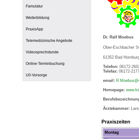
Famulatur
Weiterbildung
Impfsicherheit
Notdienste
Empfehlungen zum
PraxisApp
Dr. Ralf Moebus
Häufige Fragen
Hörlexikon
Telemedizinische Angebote
Ober-Eschbacher St
Videosprechstunde
61352 Bad Hombur
Recht auf Impfung
Material zu den Vo
Online-Terminbuchung
Telefon:
06172-260
Telefax:
06172-217
U0-Vorsorge
Vorsorge- und Impf
Entwicklungskalen
email:
R.Moebus@u
Homepage:
www.ki
Berufsbezeichnun
Broschüren und Inf
Ärztekammer:
Land
Familienzeit gesun
Praxiszeiten
Montag