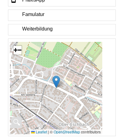
Famulatur
Weiterbildung
+
−
🔍
Leaflet
|
©
OpenStreetMap
contributors