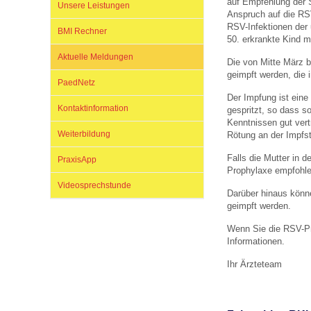
auf Empfehlung der 
Unsere Leistungen
Anspruch auf die RS
RSV-Infektionen der
BMI Rechner
50. erkrankte Kind m
Impfsicherheit
Notdienste
Empfehlungen zum
Aktuelle Meldungen
Die von Mitte März 
geimpft werden, die
PaedNetz
Häufige Fragen
Hörlexikon
Der Impfung ist ein
Kontaktinformation
gespritzt, so dass so
Kenntnissen gut vert
Recht auf Impfung
Material zu den Vo
Weiterbildung
Rötung an der Impfst
Falls die Mutter in 
PraxisApp
Prophylaxe empfohlen
Vorsorge- und Impf
Entwicklungskalen
Videosprechstunde
Darüber hinaus könne
geimpft werden.
Broschüren und Inf
Wenn Sie die RSV-Pr
Informationen.
Ihr Ärzteteam
Familienzeit gesun