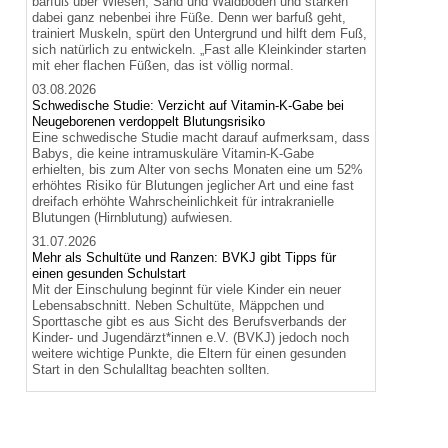
barfuß über Wiesen, Sand und Waldboden und stärken
dabei ganz nebenbei ihre Füße. Denn wer barfuß geht,
trainiert Muskeln, spürt den Untergrund und hilft dem Fuß,
sich natürlich zu entwickeln. „Fast alle Kleinkinder starten
mit eher flachen Füßen, das ist völlig normal.
03.08.2026
Schwedische Studie: Verzicht auf Vitamin-K-Gabe bei
Neugeborenen verdoppelt Blutungsrisiko
Eine schwedische Studie macht darauf aufmerksam, dass
Babys, die keine intramuskuläre Vitamin-K-Gabe
erhielten, bis zum Alter von sechs Monaten eine um 52%
erhöhtes Risiko für Blutungen jeglicher Art und eine fast
dreifach erhöhte Wahrscheinlichkeit für intrakranielle
Blutungen (Hirnblutung) aufwiesen.
31.07.2026
Mehr als Schultüte und Ranzen: BVKJ gibt Tipps für
einen gesunden Schulstart
Mit der Einschulung beginnt für viele Kinder ein neuer
Lebensabschnitt. Neben Schultüte, Mäppchen und
Sporttasche gibt es aus Sicht des Berufsverbands der
Kinder- und Jugendärzt*innen e.V. (BVKJ) jedoch noch
weitere wichtige Punkte, die Eltern für einen gesunden
Start in den Schulalltag beachten sollten.