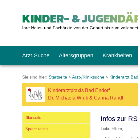
KINDER- & JUGENDÄR
Ihre Haus- und Fachärzte von der Geburt bis zum vollende
Arzt-Suche
Altersgruppen
Krankheiten
Das erste Jahr
Baby: U1 bis U6
Impfkalender
Notrufnummern
Notdienste
BMI-Rechner
Sie sind hier:
Startseite
>
Arzt-/Kliniksuche
>
Kinderarzt Ba
Kinderarztpraxis Bad Endorf
Kleinkinder
Kleinkind: U7 bis 
Impfen: Wann und w
Giftnotruf
Sozialpädiatrie
Körpergrößen-Rec
Dr. Michaela Wruk & Carina Randl
Schulkinder
Schulkind: U10 bi
Was muss man bea
Hausapotheke
Gesundheitsämter
Blutdruckrechner
Infos zur R
Startseite
Liebe Eltern,
Sprechzeiten
Jugendliche
Teenager: J1 bis J
Impfreaktionen
Sofortmaßnahmen
Link-Tipps
Wachstum-Rechne