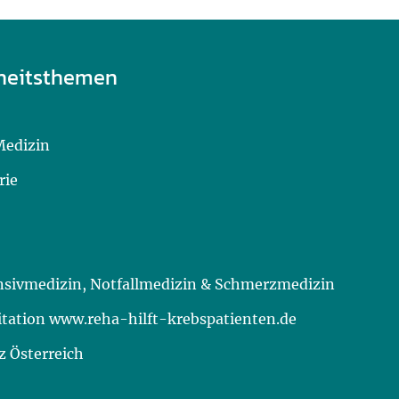
heitsthemen
Medizin
rie
ensivmedizin, Notfallmedizin & Schmerzmedizin
itation www.reha-hilft-krebspatienten.de
 Österreich