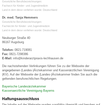
Gesetzliche Berufsbezeichnungen:
Facharzt für Kinder- und Jugendmedizin
Land in dem diese verliehen wurde: Deutschland
Dr. med. Tanja Hemmers
Gesetzliche Berufsbezeichnungen:
Fachärztin für Kinder- und Jugendmedizin
Land in dem diese verliehen wurde: Deutschland
Neuburger Straße 40
86167 Augsburg
Telefon:
0821-719081
Fax:
0821-7298386
E-Mail:
info@kinderarztpraxis-lechhausen.de
Die nachstehenden Verlinkungen führen Sie zu der Webseite der
angegebenen (Landes-)Ärztekammer und Kassenärztlichen Vereinigung
(KV). Auf der Webseite der (Landes-)Ärztekammer finden Sie auch die
geltenden berufsrechtlichen Regelungen.
Bayerische Landesärztekammer
Kassenaerztliche Vereinigung Bayerns
Haftungsausschluss
Die Inhalte auf der Webseite wurden sorgfältig überprüft und beruhen auf