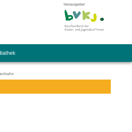
Herausgeber:
iathek
osenhahn