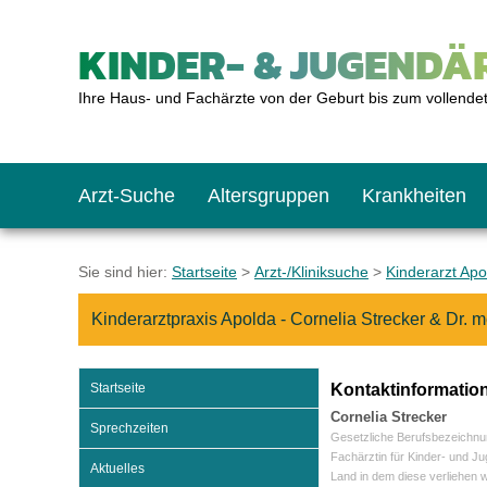
KINDER- & JUGENDÄR
Ihre Haus- und Fachärzte von der Geburt bis zum vollende
Arzt-Suche
Altersgruppen
Krankheiten
Das erste Jahr
Baby: U1 bis U6
Impfkalender
Notrufnummern
Notdienste
BMI-Rechner
Sie sind hier:
Startseite
>
Arzt-/Kliniksuche
>
Kinderarzt Apo
Kinderarztpraxis Apolda - Cornelia Strecker & Dr.
Kleinkinder
Kleinkind: U7 bis 
Impfen: Wann und w
Giftnotruf
Sozialpädiatrie
Körpergrößen-Rec
Startseite
Kontaktinformatio
Schulkinder
Schulkind: U10 bi
Was muss man bea
Hausapotheke
Gesundheitsämter
Blutdruckrechner
Cornelia Strecker
Sprechzeiten
Gesetzliche Berufsbezeichnu
Fachärztin für Kinder- und J
Aktuelles
Land in dem diese verliehen 
Jugendliche
Teenager: J1 bis J
Impfreaktionen
Sofortmaßnahmen
Link-Tipps
Wachstum-Rechne