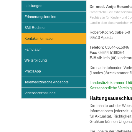
Leistungen
Dr. med. Antje Rosenh
Gesetzliche Berufsbezeichnu
Erinnerungstermine
Impfsicherheit
Notdienste
Empfehlungen zum
Fachärztin für Kinder- und J
Land in dem diese verliehen 
BMI-Rechner
Robert-Koch-Straße 6-8
Häufige Fragen
Hörlexikon
99510 Apolda
Kontaktinformation
Telefon:
03644-515846
Famulatur
Fax:
03644-5199364
Recht auf Impfung
Material zu den Vo
E-Mail:
info (ät) kinderar
Weiterbildung
Die nachstehenden Verli
PraxisApp
(Landes-)Ärztekammer fi
Vorsorge- und Impf
Entwicklungskalen
Telemedizinische Angebote
Landesärztekammer Thü
Kassenärztliche Vereini
Videosprechstunde
Broschüren und Inf
Haftungsausschlu
Die Inhalte auf der Webs
Informationen jederzeit 
Familienzeit gesun
für Aktualität, Richtigk
Grafiken können Ungenau
Die Inhalte der Webseite