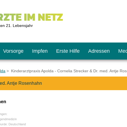
ZTE IM NETZ
ten 21. Lebensjahr
Vorsorge
Impfen
Erste Hilfe
Adressen
Med
lda
> Kinderarztpraxis Apolda - Cornelia Strecker & Dr. med. Antje R
 med. Antje Rosenhahn
U9
ie oft?
hner
nen
s U11
chten?
ngen:
ugendmedizin
wurde: Deutschland
2
r