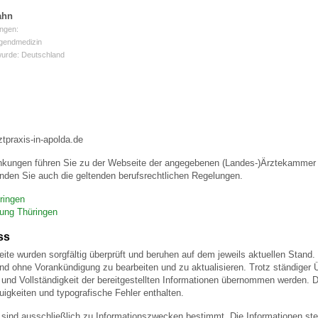
ahn
ngen:
 Bildschirmmediengebrauch
ugendmedizin
wurde: Deutschland
rsorgen
ztpraxis-in-apolda.de
nkungen führen Sie zu der Webseite der angegebenen (Landes-)Ärztekammer u
nden Sie auch die geltenden berufsrechtlichen Regelungen.
erinnerung
der
ringen
gung Thüringen
ormationsflyer
ss
eite wurden sorgfältig überprüft und beruhen auf dem jeweils aktuellen Stand. 
und ohne Vorankündigung zu bearbeiten und zu aktualisieren. Trotz ständiger
d gestalten
eit und Vollständigkeit der bereitgestellten Informationen übernommen werden
igkeiten und typografische Fehler enthalten.
 sind ausschließlich zu Informationszwecken bestimmt. Die Informationen stel