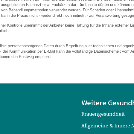
usgebildeten Facharzt bzw. Fachärztin dar. Die Inhalte dürfen und können nic
von Behandlungsmethoden verwendet werden. Für Schäden oder Unannehmlic
 kann die Praxis nicht - weder direkt noch indirekt - zur Verantwortung gezog
licher Kontrolle übernimmt der Anbieter keine Haftung für die Inhalte externer L
tlich.
 Ihre personenbezogenen Daten durch Ergreifung aller technischen und organis
ei der Kommunikation per E-Mail kann die vollständige Datensicherheit vom An
ationen den Postweg empfiehlt.
Weitere Gesund
Frauengesundheit
Allgemeine & Innere 