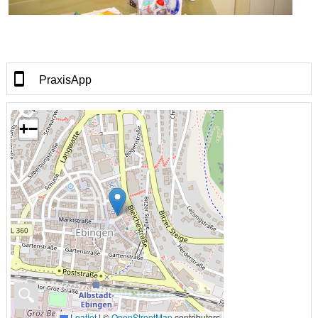
PraxisApp
+
−
🔍
Leaflet
|
©
OpenStreetMap
contributors