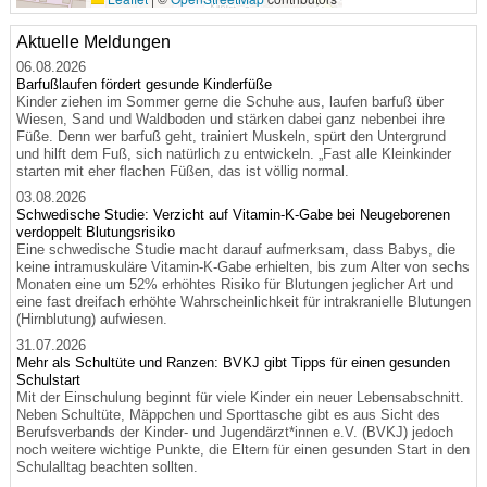
Aktuelle Meldungen
06.08.2026
Barfußlaufen fördert gesunde Kinderfüße
Kinder ziehen im Sommer gerne die Schuhe aus, laufen barfuß über
Wiesen, Sand und Waldboden und stärken dabei ganz nebenbei ihre
Füße. Denn wer barfuß geht, trainiert Muskeln, spürt den Untergrund
und hilft dem Fuß, sich natürlich zu entwickeln. „Fast alle Kleinkinder
starten mit eher flachen Füßen, das ist völlig normal.
03.08.2026
Schwedische Studie: Verzicht auf Vitamin-K-Gabe bei Neugeborenen
verdoppelt Blutungsrisiko
Eine schwedische Studie macht darauf aufmerksam, dass Babys, die
keine intramuskuläre Vitamin-K-Gabe erhielten, bis zum Alter von sechs
Monaten eine um 52% erhöhtes Risiko für Blutungen jeglicher Art und
eine fast dreifach erhöhte Wahrscheinlichkeit für intrakranielle Blutungen
(Hirnblutung) aufwiesen.
31.07.2026
Mehr als Schultüte und Ranzen: BVKJ gibt Tipps für einen gesunden
Schulstart
Mit der Einschulung beginnt für viele Kinder ein neuer Lebensabschnitt.
Neben Schultüte, Mäppchen und Sporttasche gibt es aus Sicht des
Berufsverbands der Kinder- und Jugendärzt*innen e.V. (BVKJ) jedoch
noch weitere wichtige Punkte, die Eltern für einen gesunden Start in den
Schulalltag beachten sollten.