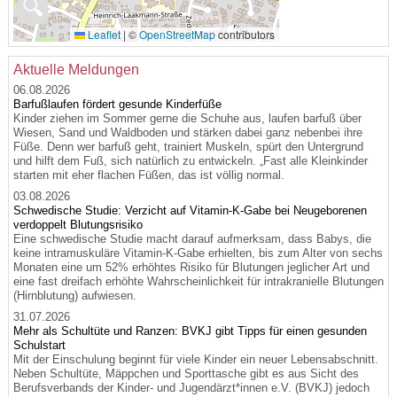
🔍
Leaflet
|
©
OpenStreetMap
contributors
Aktuelle Meldungen
06.08.2026
Barfußlaufen fördert gesunde Kinderfüße
Kinder ziehen im Sommer gerne die Schuhe aus, laufen barfuß über
Wiesen, Sand und Waldboden und stärken dabei ganz nebenbei ihre
Füße. Denn wer barfuß geht, trainiert Muskeln, spürt den Untergrund
und hilft dem Fuß, sich natürlich zu entwickeln. „Fast alle Kleinkinder
starten mit eher flachen Füßen, das ist völlig normal.
03.08.2026
Schwedische Studie: Verzicht auf Vitamin-K-Gabe bei Neugeborenen
verdoppelt Blutungsrisiko
Eine schwedische Studie macht darauf aufmerksam, dass Babys, die
keine intramuskuläre Vitamin-K-Gabe erhielten, bis zum Alter von sechs
Monaten eine um 52% erhöhtes Risiko für Blutungen jeglicher Art und
eine fast dreifach erhöhte Wahrscheinlichkeit für intrakranielle Blutungen
(Hirnblutung) aufwiesen.
31.07.2026
Mehr als Schultüte und Ranzen: BVKJ gibt Tipps für einen gesunden
Schulstart
Mit der Einschulung beginnt für viele Kinder ein neuer Lebensabschnitt.
Neben Schultüte, Mäppchen und Sporttasche gibt es aus Sicht des
Berufsverbands der Kinder- und Jugendärzt*innen e.V. (BVKJ) jedoch