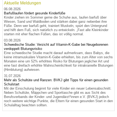
Aktuelle Meldungen
06.08.2026
Barfußlaufen fördert gesunde Kinderfüße
Kinder ziehen im Sommer gerne die Schuhe aus, laufen barfuß über
Wiesen, Sand und Waldboden und stärken dabei ganz nebenbei ihre
Füße. Denn wer barfuß geht, trainiert Muskeln, spürt den Untergrund
und hilft dem Fuß, sich natürlich zu entwickeln. „Fast alle Kleinkinder
starten mit eher flachen Füßen, das ist völlig normal.
03.08.2026
Schwedische Studie: Verzicht auf Vitamin-K-Gabe bei Neugeborenen
verdoppelt Blutungsrisiko
Eine schwedische Studie macht darauf aufmerksam, dass Babys, die
keine intramuskuläre Vitamin-K-Gabe erhielten, bis zum Alter von sechs
Monaten eine um 52% erhöhtes Risiko für Blutungen jeglicher Art und
eine fast dreifach erhöhte Wahrscheinlichkeit für intrakranielle Blutungen
(Hirnblutung) aufwiesen.
31.07.2026
Mehr als Schultüte und Ranzen: BVKJ gibt Tipps für einen gesunden
Schulstart
Mit der Einschulung beginnt für viele Kinder ein neuer Lebensabschnitt.
Neben Schultüte, Mäppchen und Sporttasche gibt es aus Sicht des
Berufsverbands der Kinder- und Jugendärzt*innen e.V. (BVKJ) jedoch
noch weitere wichtige Punkte, die Eltern für einen gesunden Start in den
Schulalltag beachten sollten.