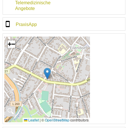
Telemedizinische
Angebote
PraxisApp
+
−
🔍
Leaflet
|
©
OpenStreetMap
contributors