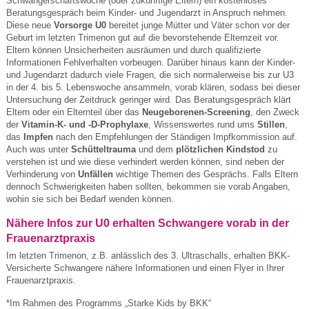
Schwangerschaftswoche (oder zukünftige Eltern) ein kostenloses
Beratungsgespräch beim Kinder- und Jugendarzt in Anspruch nehmen.
Diese neue
Vorsorge U0
bereitet junge Mütter und Väter schon vor der
Geburt im letzten Trimenon gut auf die bevorstehende Elternzeit vor.
Eltern können Unsicherheiten ausräumen und durch qualifizierte
Informationen Fehlverhalten vorbeugen. Darüber hinaus kann der Kinder-
und Jugendarzt dadurch viele Fragen, die sich normalerweise bis zur U3
in der 4. bis 5. Lebenswoche ansammeln, vorab klären, sodass bei dieser
Untersuchung der Zeitdruck geringer wird. Das Beratungsgespräch klärt
Eltern oder ein Elternteil über das
Neugeborenen-Screening
, den Zweck
der
Vitamin-K- und -D-Prophylaxe
, Wissenswertes rund ums
Stillen
,
das
Impfen
nach den Empfehlungen der Ständigen Impfkommission auf.
Auch was unter
Schütteltrauma
und dem
plötzlichen Kindstod
zu
verstehen ist und wie diese verhindert werden können, sind neben der
Verhinderung von
Unfällen
wichtige Themen des Gesprächs. Falls Eltern
dennoch Schwierigkeiten haben sollten, bekommen sie vorab Angaben,
wohin sie sich bei Bedarf wenden können.
Nähere Infos zur U0 erhalten Schwangere vorab in der
Frauenarztpraxis
Im letzten Trimenon, z.B. anlässlich des 3. Ultraschalls, erhalten BKK-
Versicherte Schwangere nähere Informationen und einen Flyer in Ihrer
Frauenarztpraxis.
*Im Rahmen des Programms „Starke Kids by BKK“