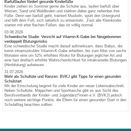
Barfußlaufen fördert gesunde Kinderfüße
Kinder ziehen im Sommer gerne die Schuhe aus, laufen barfuß über
Wiesen, Sand und Waldboden und stärken dabei ganz nebenbei ihre
Füße. Denn wer barfuß geht, trainiert Muskeln, spürt den Untergrund
und hilft dem Fuß, sich natürlich zu entwickeln. „Fast alle Kleinkinder
starten mit eher flachen Füßen, das ist völlig normal.
03.08.2026
Schwedische Studie: Verzicht auf Vitamin-K-Gabe bei Neugeborenen
verdoppelt Blutungsrisiko
Eine schwedische Studie macht darauf aufmerksam, dass Babys, die
keine intramuskuläre Vitamin-K-Gabe erhielten, bis zum Alter von sechs
Monaten eine um 52% erhöhtes Risiko für Blutungen jeglicher Art und
eine fast dreifach erhöhte Wahrscheinlichkeit für intrakranielle Blutungen
(Hirnblutung) aufwiesen.
31.07.2026
Mehr als Schultüte und Ranzen: BVKJ gibt Tipps für einen gesunden
Schulstart
Mit der Einschulung beginnt für viele Kinder ein neuer Lebensabschnitt.
Neben Schultüte, Mäppchen und Sporttasche gibt es aus Sicht des
Berufsverbands der Kinder- und Jugendärzt*innen e.V. (BVKJ) jedoch
noch weitere wichtige Punkte, die Eltern für einen gesunden Start in den
Schulalltag beachten sollten.