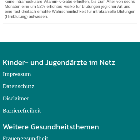
keine intramuskuläre Vitamin-K-Gabe erhielten, bis zum Alter von sechs
Monaten eine um 52% erhöhtes Risiko für Blutungen jeglicher Art und
eine fast dreifach erhöhte Wahrscheinlichkeit für intrakranielle Blutungen
(Hirnblutung) aufwiesen.
Kinder- und Jugendärzte im Netz
Impressum
Datenschutz
Disclaimer
Barrierefreiheit
Weitere Gesundheitsthemen
Frauengesundheit