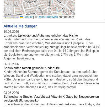
🔍
Leaflet
|
©
OpenStreetMap
contributors
Aktuelle Meldungen
10.08.2026
Ertrinken: Epilepsie und Autismus erhöhen das Risiko
Bestimmte medizinische Erkrankungen können das Risiko des
Ertrinkens drastisch erhöhen, Wie Autismus und Epilepsie. Einer
amerikanischen Veröffentlichung zufolge liegt beispielsweise bei 4,1%
der tödlichen Ertrinkungsunfälle von 0- bis 14-Jährigen eine Epilepsie
als Begleiterkrankung vor, verglichen mit 0,7% bis 1,7% in der
Allgemeinbevölkerung.
06.08.2026
Barfußlaufen fördert gesunde Kinderfüße
Kinder ziehen im Sommer gerne die Schuhe aus, laufen barfuß über
Wiesen, Sand und Waldboden und stärken dabei ganz nebenbei ihre
Füße. Denn wer barfuß geht, trainiert Muskeln, spürt den Untergrund
und hilft dem Fuß, sich natürlich zu entwickeln. „Fast alle Kleinkinder
starten mit eher flachen Füßen, das ist völlig normal.
03.08.2026
Schwedische Studie: Verzicht auf Vitamin-K-Gabe bei Neugeborenen
verdoppelt Blutungsrisiko
Eine schwedische Studie macht darauf aufmerksam, dass Babys, die