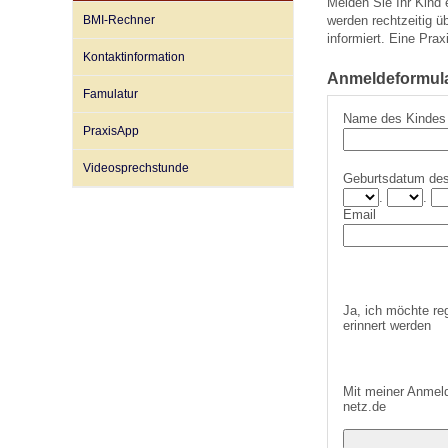
Melden Sie Ihr Kind
BMI-Rechner
werden rechtzeitig 
informiert. Eine Prax
Kontaktinformation
Impfsicherheit
Notdienste
Empfehlungen zum
Anmeldeformular
Famulatur
Name des Kindes
Häufige Fragen
Hörlexikon
PraxisApp
Videosprechstunde
Geburtsdatum de
Recht auf Impfung
Material zu den Vo
.
.
Email
Vorsorge- und Impf
Entwicklungskalen
Ja, ich möchte re
Broschüren und Inf
erinnert werden
Familienzeit gesun
Mit meiner Anmeld
netz.de