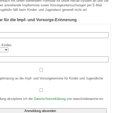
 einfach mit unten stehendem Formular für unser Recall-System an und Sie
über anstehende Impftermine sowie Vorsorgeuntersuchungen per E-Mail
isgebühr fällt beim Kinder- und Jugendarzt generell nicht an!
 Bildschirmmediengebrauch
 für die Impf- und Vorsorge-Erinnerung
s Kindes
rsorgen
erinnerung
der
gelmässig an die Impf- und Vorsorgetermine für Kinder und Jugendliche
ormationsflyer
d gestalten
ung akzeptiere ich die
Datenschutzerklärung
von www.kinderaerzte-im-