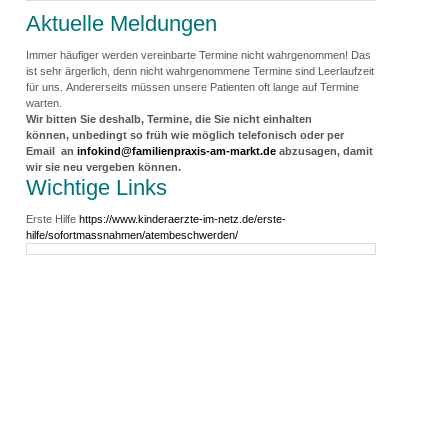
Aktuelle Meldungen
Immer häufiger werden vereinbarte Termine nicht wahrgenommen! Das
ist sehr ärgerlich, denn nicht wahrgenommene Termine sind Leerlaufzeit
für uns. Andererseits müssen unsere Patienten oft lange auf Termine
warten.
Wir bitten Sie deshalb, Termine, die Sie nicht einhalten
können,
unbedingt so früh wie möglich
telefonisch oder per
Email an
infokind@familienpraxis-am-markt.de
abzusagen, damit
wir sie neu vergeben können.
Wichtige Links
🔍
Erste Hilfe
https://www.kinderaerzte-im-netz.de/erste-
hilfe/sofortmassnahmen/atembeschwerden/
Leaflet
|
©
OpenStreetMap
contributors
+
−