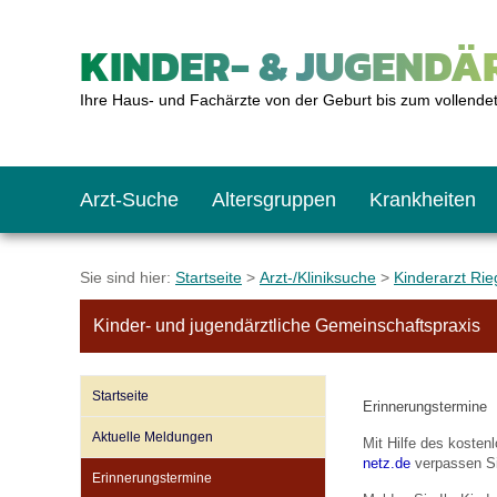
KINDER- & JUGENDÄR
Ihre Haus- und Fachärzte von der Geburt bis zum vollende
Arzt-Suche
Altersgruppen
Krankheiten
Das erste Jahr
Baby: U1 bis U6
Impfkalender
Notrufnummern
Notdienste
BMI-Rechner
Sie sind hier:
Startseite
>
Arzt-/Kliniksuche
>
Kinderarzt Rie
Kinder- und jugendärztliche Gemeinschaftspraxis
Kleinkinder
Kleinkind: U7 bis 
Impfen: Wann und w
Giftnotruf
Sozialpädiatrie
Körpergrößen-Rec
Startseite
Erinnerungstermine
Schulkinder
Schulkind: U10 bi
Was muss man bea
Hausapotheke
Gesundheitsämter
Blutdruckrechner
Aktuelle Meldungen
Mit Hilfe des koste
netz.de
verpassen Si
Erinnerungstermine
Jugendliche
Teenager: J1 bis J
Impfreaktionen
Sofortmaßnahmen
Link-Tipps
Wachstum-Rechne