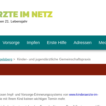
ZTE IM NETZ
ten 21. Lebensjahr
Vorsorge
Impfen
Erste Hilfe
Adressen
Med
gelsberg
> Kinder- und jugendärztliche Gemeinschaftspraxis
U9
ie oft?
hner
s U11
chten?
nlosen Impf- und Vorsorge-Erinnerungssystems von
www.kinderaerzte-im-
e mit Ihrem Kind keinen wichtigen Termin mehr.
2
r