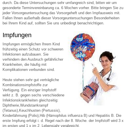
durch. Da diese Untersuchungen sehr umfangreich sind, bitten wir um
gesonderte Terminvereinbarung ca. 6 Wochen vorher. Bitte bringen Sie zu
jeder Vorsorgeuntersuchung das Vorsorgeheft und den Impfausweis mit.
Fallen Ihnen außerhalb dieser Vorsorgeuntersuchungen Besonderheiten
bei Ihrem Kind auf, sollten Sie uns unbedingt benachrichtigen.
Impfungen
Impfungen ermöglichen Ihrem Kind
frühzeitig einen Schutz vor schweren
Infektionen aufzubauen. Sie
verhindern den Ausbruch gefährlicher
Krankheiten, die häufig mit
Komplikationen verbunden sind.
Heute stehen sehr gut verträgliche
Kombinationsimpfstoffe zur
Verfügung. Ein einziger Impfstoff
wirkt z. B. gegen sechs verschiedene
Infektionskrankheiten gleichzeitig:
Diphtherie,Wundstarrkrampf
(Tetanus),Keuchhusten (Pertussis),
Kinderlähmung (Polio),Hib (Hämophilus influenza B) und Hepatitis B. Die
erste Impfung erfolgt i. d. Regel nach der 8. Woche. der Impfstoff wird 3 x
im ersten und 1 x im 2. Lebensjahr verabreicht.