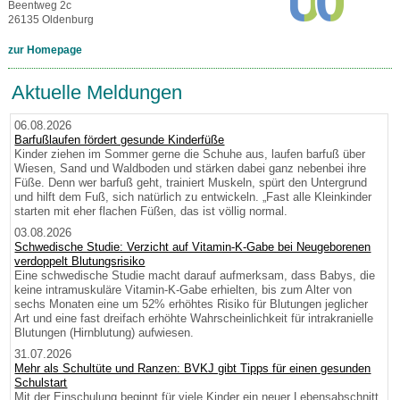
Beentweg 2c
26135 Oldenburg
zur Homepage
Aktuelle Meldungen
06.08.2026
Barfußlaufen fördert gesunde Kinderfüße
Kinder ziehen im Sommer gerne die Schuhe aus, laufen barfuß über
Wiesen, Sand und Waldboden und stärken dabei ganz nebenbei ihre
Füße. Denn wer barfuß geht, trainiert Muskeln, spürt den Untergrund
und hilft dem Fuß, sich natürlich zu entwickeln. „Fast alle Kleinkinder
starten mit eher flachen Füßen, das ist völlig normal.
03.08.2026
Schwedische Studie: Verzicht auf Vitamin-K-Gabe bei Neugeborenen
verdoppelt Blutungsrisiko
Eine schwedische Studie macht darauf aufmerksam, dass Babys, die
keine intramuskuläre Vitamin-K-Gabe erhielten, bis zum Alter von
sechs Monaten eine um 52% erhöhtes Risiko für Blutungen jeglicher
Art und eine fast dreifach erhöhte Wahrscheinlichkeit für intrakranielle
Blutungen (Hirnblutung) aufwiesen.
31.07.2026
Mehr als Schultüte und Ranzen: BVKJ gibt Tipps für einen gesunden
Schulstart
Mit der Einschulung beginnt für viele Kinder ein neuer Lebensabschnitt.