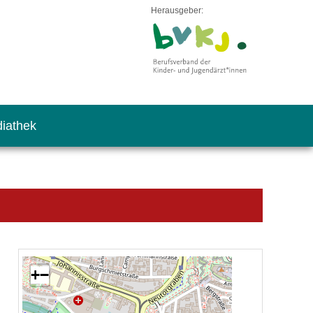
Herausgeber:
iathek
+
−