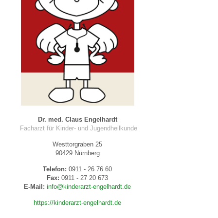
 Bildschirmmediengebrauch
rsorgen
Dr. med. Claus Engelhardt
erinnerung
der
Facharzt für Kinder- und Jugendheilkunde
Westtorgraben 25
90429 Nürnberg
ormationsflyer
Telefon:
0911 - 26 76 60
Fax:
0911 - 27 20 673
E-Mail:
info@kinderarzt-engelhardt.de
d gestalten
https://kinderarzt-engelhardt.de