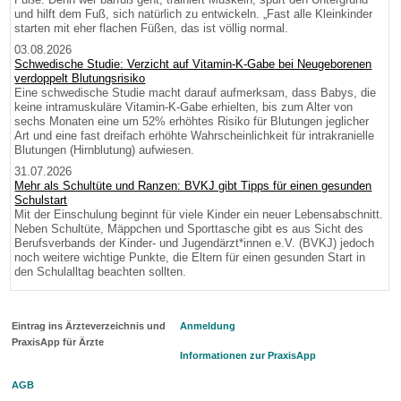
und hilft dem Fuß, sich natürlich zu entwickeln. „Fast alle Kleinkinder
starten mit eher flachen Füßen, das ist völlig normal.
03.08.2026
Schwedische Studie: Verzicht auf Vitamin-K-Gabe bei Neugeborenen
verdoppelt Blutungsrisiko
Eine schwedische Studie macht darauf aufmerksam, dass Babys, die
keine intramuskuläre Vitamin-K-Gabe erhielten, bis zum Alter von
sechs Monaten eine um 52% erhöhtes Risiko für Blutungen jeglicher
Art und eine fast dreifach erhöhte Wahrscheinlichkeit für intrakranielle
Blutungen (Hirnblutung) aufwiesen.
31.07.2026
Mehr als Schultüte und Ranzen: BVKJ gibt Tipps für einen gesunden
Schulstart
Mit der Einschulung beginnt für viele Kinder ein neuer Lebensabschnitt.
Neben Schultüte, Mäppchen und Sporttasche gibt es aus Sicht des
Berufsverbands der Kinder- und Jugendärzt*innen e.V. (BVKJ) jedoch
noch weitere wichtige Punkte, die Eltern für einen gesunden Start in
den Schulalltag beachten sollten.
Eintrag ins Ärzteverzeichnis und
Anmeldung
PraxisApp für Ärzte
Informationen zur PraxisApp
AGB