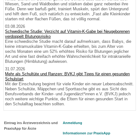
Wiesen, Sand und Waldboden und stärken dabei ganz nebenbei ihre
Füße. Denn wer barfuß geht, trainiert Muskeln, spürt den Untergrund
und hilft dem Fuß, sich natürlich zu entwickeln. „Fast alle Kleinkinder
starten mit eher flachen Füßen, das ist völlig normal.
03.08.2026
Schwedische Studie: Verzicht auf Vitamin-K-Gabe bei Neugeborenen
verdoppelt Blutungsrisiko
Eine schwedische Studie macht darauf aufmerksam, dass Babys, die
keine intramuskuläre Vitamin-K-Gabe erhielten, bis zum Alter von
sechs Monaten eine um 52% erhöhtes Risiko für Blutungen jeglicher
Art und eine fast dreifach erhöhte Wahrscheinlichkeit für intrakranielle
Blutungen (Hirnblutung) aufwiesen.
31.07.2026
Mehr als Schultüte und Ranzen: BVKJ gibt Tipps für einen gesunden
Schulstart
Mit der Einschulung beginnt für viele Kinder ein neuer Lebensabschnitt.
Neben Schultüte, Mäppchen und Sporttasche gibt es aus Sicht des
Berufsverbands der Kinder- und Jugendärzt*innen e.V. (BVKJ) jedoch
noch weitere wichtige Punkte, die Eltern für einen gesunden Start in
den Schulalltag beachten sollten.
Eintrag ins Ärzteverzeichnis und
Anmeldung
PraxisApp für Ärzte
Informationen zur PraxisApp