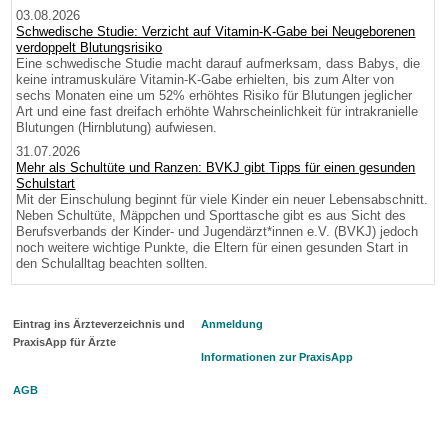
03.08.2026
Schwedische Studie: Verzicht auf Vitamin-K-Gabe bei Neugeborenen
verdoppelt Blutungsrisiko
Eine schwedische Studie macht darauf aufmerksam, dass Babys, die
keine intramuskuläre Vitamin-K-Gabe erhielten, bis zum Alter von
sechs Monaten eine um 52% erhöhtes Risiko für Blutungen jeglicher
Art und eine fast dreifach erhöhte Wahrscheinlichkeit für intrakranielle
Blutungen (Hirnblutung) aufwiesen.
31.07.2026
Mehr als Schultüte und Ranzen: BVKJ gibt Tipps für einen gesunden
Schulstart
Mit der Einschulung beginnt für viele Kinder ein neuer Lebensabschnitt.
Neben Schultüte, Mäppchen und Sporttasche gibt es aus Sicht des
Berufsverbands der Kinder- und Jugendärzt*innen e.V. (BVKJ) jedoch
noch weitere wichtige Punkte, die Eltern für einen gesunden Start in
den Schulalltag beachten sollten.
Eintrag ins Ärzteverzeichnis und
Anmeldung
PraxisApp für Ärzte
Informationen zur PraxisApp
AGB