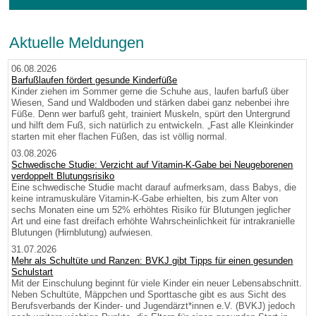
Aktuelle Meldungen
06.08.2026
Barfußlaufen fördert gesunde Kinderfüße
Kinder ziehen im Sommer gerne die Schuhe aus, laufen barfuß über
Wiesen, Sand und Waldboden und stärken dabei ganz nebenbei ihre
Füße. Denn wer barfuß geht, trainiert Muskeln, spürt den Untergrund
und hilft dem Fuß, sich natürlich zu entwickeln. „Fast alle Kleinkinder
starten mit eher flachen Füßen, das ist völlig normal.
03.08.2026
Schwedische Studie: Verzicht auf Vitamin-K-Gabe bei Neugeborenen
verdoppelt Blutungsrisiko
Eine schwedische Studie macht darauf aufmerksam, dass Babys, die
keine intramuskuläre Vitamin-K-Gabe erhielten, bis zum Alter von
sechs Monaten eine um 52% erhöhtes Risiko für Blutungen jeglicher
Art und eine fast dreifach erhöhte Wahrscheinlichkeit für intrakranielle
Blutungen (Hirnblutung) aufwiesen.
31.07.2026
Mehr als Schultüte und Ranzen: BVKJ gibt Tipps für einen gesunden
Schulstart
Mit der Einschulung beginnt für viele Kinder ein neuer Lebensabschnitt.
Neben Schultüte, Mäppchen und Sporttasche gibt es aus Sicht des
Berufsverbands der Kinder- und Jugendärzt*innen e.V. (BVKJ) jedoch