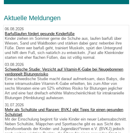
Aktuelle Meldungen
06.08.2026
Barfußlaufen fördert gesunde Kinderfüße
Kinder ziehen im Sommer gerne die Schuhe aus, laufen barfuß über
Wiesen, Sand und Waldboden und stärken dabei ganz nebenbei ihre
Füße. Denn wer barfuß geht, trainiert Muskeln, spürt den Untergrund
und hilft dem Fuß, sich natürlich zu entwickeln. „Fast alle Kleinkinder
starten mit eher flachen Füßen, das ist völlig normal.
03.08.2026
Schwedische Studie: Verzicht auf Vitamin-K-Gabe bei Neugeborenen
verdoppelt Blutungsrisiko
Eine schwedische Studie macht darauf aufmerksam, dass Babys, die
keine intramuskuläre Vitamin-K-Gabe erhielten, bis zum Alter von
sechs Monaten eine um 52% erhöhtes Risiko für Blutungen jeglicher
Art und eine fast dreifach erhöhte Wahrscheinlichkeit für intrakranielle
Blutungen (Hirnblutung) aufwiesen.
31.07.2026
Mehr als Schultüte und Ranzen: BVKJ gibt Tipps für einen gesunden
Schulstart
Mit der Einschulung beginnt für viele Kinder ein neuer Lebensabschnitt.
Neben Schultüte, Mäppchen und Sporttasche gibt es aus Sicht des
Berufsverbands der Kinder- und Jugendärzt*innen e.V. (BVKJ) jedoch