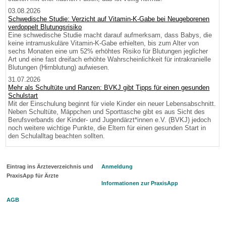
03.08.2026
Schwedische Studie: Verzicht auf Vitamin-K-Gabe bei Neugeborenen
verdoppelt Blutungsrisiko
Eine schwedische Studie macht darauf aufmerksam, dass Babys, die
keine intramuskuläre Vitamin-K-Gabe erhielten, bis zum Alter von
sechs Monaten eine um 52% erhöhtes Risiko für Blutungen jeglicher
Art und eine fast dreifach erhöhte Wahrscheinlichkeit für intrakranielle
Blutungen (Hirnblutung) aufwiesen.
31.07.2026
Mehr als Schultüte und Ranzen: BVKJ gibt Tipps für einen gesunden
Schulstart
Mit der Einschulung beginnt für viele Kinder ein neuer Lebensabschnitt.
Neben Schultüte, Mäppchen und Sporttasche gibt es aus Sicht des
Berufsverbands der Kinder- und Jugendärzt*innen e.V. (BVKJ) jedoch
noch weitere wichtige Punkte, die Eltern für einen gesunden Start in
den Schulalltag beachten sollten.
Eintrag ins Ärzteverzeichnis und
Anmeldung
PraxisApp für Ärzte
Informationen zur PraxisApp
AGB