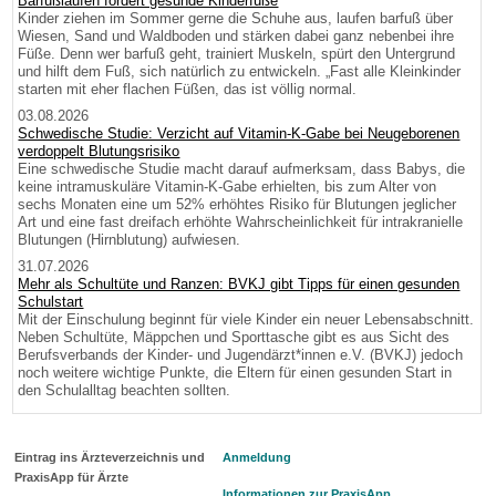
Barfußlaufen fördert gesunde Kinderfüße
Kinder ziehen im Sommer gerne die Schuhe aus, laufen barfuß über
Wiesen, Sand und Waldboden und stärken dabei ganz nebenbei ihre
Füße. Denn wer barfuß geht, trainiert Muskeln, spürt den Untergrund
und hilft dem Fuß, sich natürlich zu entwickeln. „Fast alle Kleinkinder
starten mit eher flachen Füßen, das ist völlig normal.
03.08.2026
Schwedische Studie: Verzicht auf Vitamin-K-Gabe bei Neugeborenen
verdoppelt Blutungsrisiko
Eine schwedische Studie macht darauf aufmerksam, dass Babys, die
keine intramuskuläre Vitamin-K-Gabe erhielten, bis zum Alter von
sechs Monaten eine um 52% erhöhtes Risiko für Blutungen jeglicher
Art und eine fast dreifach erhöhte Wahrscheinlichkeit für intrakranielle
Blutungen (Hirnblutung) aufwiesen.
31.07.2026
Mehr als Schultüte und Ranzen: BVKJ gibt Tipps für einen gesunden
Schulstart
Mit der Einschulung beginnt für viele Kinder ein neuer Lebensabschnitt.
Neben Schultüte, Mäppchen und Sporttasche gibt es aus Sicht des
Berufsverbands der Kinder- und Jugendärzt*innen e.V. (BVKJ) jedoch
noch weitere wichtige Punkte, die Eltern für einen gesunden Start in
den Schulalltag beachten sollten.
Eintrag ins Ärzteverzeichnis und
Anmeldung
PraxisApp für Ärzte
Informationen zur PraxisApp