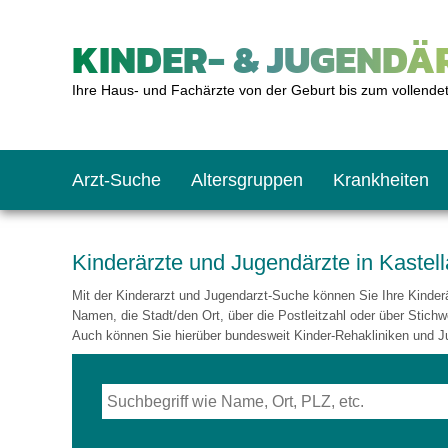
KINDER- & JUGENDÄR
Ihre Haus- und Fachärzte von der Geburt bis zum vollende
Arzt-Suche
Altersgruppen
Krankheiten
Das erste Jahr
Baby: U1 bis U6
Impfkalender
Notrufnummern
Notdienste
BMI-Rechner
Kinderärzte und Jugendärzte in Kastel
Mit der Kinderarzt und Jugendarzt-Suche können Sie Ihre Kinderär
Kleinkinder
Kleinkind: U7 bis 
Impfen: Wann und w
Giftnotruf
Sozialpädiatrie
Körpergrößen-Rec
Namen, die Stadt/den Ort, über die Postleitzahl oder über Stichw
Auch können Sie hierüber bundesweit Kinder-Rehakliniken und J
Schulkinder
Schulkind: U10 bi
Was muss man bea
Hausapotheke
Gesundheitsämter
Blutdruckrechner
Jugendliche
Teenager: J1 bis J
Impfreaktionen
Sofortmaßnahmen
Link-Tipps
Wachstum-Rechne