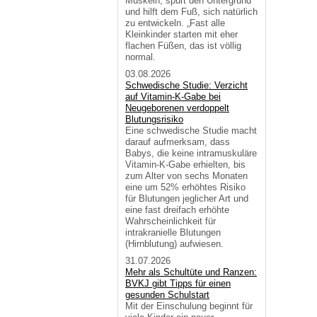
Muskeln, spürt den Untergrund
und hilft dem Fuß, sich natürlich
zu entwickeln. „Fast alle
Kleinkinder starten mit eher
flachen Füßen, das ist völlig
normal.
03.08.2026
Schwedische Studie: Verzicht
auf Vitamin-K-Gabe bei
Neugeborenen verdoppelt
Blutungsrisiko
Eine schwedische Studie macht
darauf aufmerksam, dass
Babys, die keine intramuskuläre
Vitamin-K-Gabe erhielten, bis
zum Alter von sechs Monaten
eine um 52% erhöhtes Risiko
für Blutungen jeglicher Art und
eine fast dreifach erhöhte
Wahrscheinlichkeit für
intrakranielle Blutungen
(Hirnblutung) aufwiesen.
31.07.2026
Mehr als Schultüte und Ranzen:
BVKJ gibt Tipps für einen
gesunden Schulstart
Mit der Einschulung beginnt für