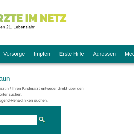
ZTE IM NETZ
ten 21. Lebensjahr
Vorsorge
Impfen
Erste Hilfe
Adressen
Med
laun
ztin / Ihren Kinderarzt entweder direkt über den
U9
ie oft?
hner
örter suchen.
ugend-Rehakliniken suchen.
s U11
chten?
2
r