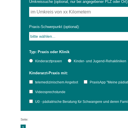
Umkreissuche (optional, nur bei angegebener PLZ oder Ort)
Impfsicherheit
Notdienste
Empfehlungen zum
Praxis-Schwerpunkt (optional):
Häufige Fragen
Hörlexikon
Typ: Praxis oder Klinik
Recht auf Impfung
Material zu den Vo
Kinderarztpraxen
Kinder- und Jugend-Rehakliniken
Kinderarzt-Praxis mit:
Vorsorge- und Impf
Entwicklungskalen
telemedizinischem Angebot
PraxisApp "Meine pädiat
Broschüren und Inf
Videosprechstunde
U0 - pädiatrische Beratung für Schwangere und deren Fam
Familienzeit gesun
Seite:
1