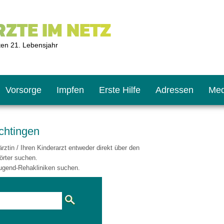
ZTE IM NETZ
ten 21. Lebensjahr
Vorsorge
Impfen
Erste Hilfe
Adressen
Med
chtingen
ztin / Ihren Kinderarzt entweder direkt über den
U9
ie oft?
hner
örter suchen.
ugend-Rehakliniken suchen.
s U11
chten?
2
r