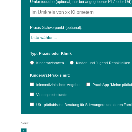
Umkreissuche (optional, nur bei angegebener PLZ oder Ort)
Impfsicherheit
Notdienste
Empfehlungen zum
Praxis-Schwerpunkt (optional):
Häufige Fragen
Hörlexikon
Typ: Praxis oder Klinik
Recht auf Impfung
Material zu den Vo
Kinderarztpraxen
Kinder- und Jugend-Rehakliniken
Kinderarzt-Praxis mit:
Vorsorge- und Impf
Entwicklungskalen
telemedizinischem Angebot
PraxisApp "Meine pädiat
Broschüren und Inf
Videosprechstunde
U0 - pädiatrische Beratung für Schwangere und deren Fam
Familienzeit gesun
Seite:
1