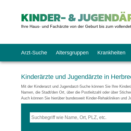
KINDER- & JUGENDÄR
Ihre Haus- und Fachärzte von der Geburt bis zum vollende
Arzt-Suche
Altersgruppen
Krankheiten
Das erste Jahr
Baby: U1 bis U6
Impfkalender
Notrufnummern
Notdienste
BMI-Rechner
Kinderärzte und Jugendärzte in Herbre
Mit der Kinderarzt und Jugendarzt-Suche können Sie Ihre Kinderär
Kleinkinder
Kleinkind: U7 bis 
Impfen: Wann und w
Giftnotruf
Sozialpädiatrie
Körpergrößen-Rec
Namen, die Stadt/den Ort, über die Postleitzahl oder über Stichw
Auch können Sie hierüber bundesweit Kinder-Rehakliniken und J
Schulkinder
Schulkind: U10 bi
Was muss man bea
Hausapotheke
Gesundheitsämter
Blutdruckrechner
Jugendliche
Teenager: J1 bis J
Impfreaktionen
Sofortmaßnahmen
Link-Tipps
Wachstum-Rechne