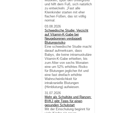
Muskeln, spürt den Untergrund
und hilft dem Fuß, sich natürlich
zu entwickeln. „Fast alle
Kleinkinder starten mit eher
flachen Füßen, das ist völlig
normal.
03.08.2026
Schwedische Studie: Verzicht
auf Vitamin-K-Gabe bei
Neugeborenen verdoppelt
Blutungsrisiko
Eine schwedische Studie macht
darauf aufmerksam, dass
Babys, die keine intramuskuläre
Vitamin-K-Gabe erhielten, bis
zum Alter von sechs Monaten
eine um 52% erhöhtes Risiko
für Blutungen jeglicher Art und
eine fast dreifach erhöhte
Wahrscheinlichkeit für
intrakranielle Blutungen
(Hirnblutung) aufwiesen.
31.07.2026
Mehr als Schultüte und Ranzen:
BVKJ gibt Tipps für einen
gesunden Schulstart
Mit der Einschulung beginnt für