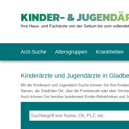
KINDER- & JUGENDÄR
Ihre Haus- und Fachärzte von der Geburt bis zum vollende
Arzt-Suche
Altersgruppen
Krankheiten
Das erste Jahr
Baby: U1 bis U6
Impfkalender
Notrufnummern
Notdienste
BMI-Rechner
Kinderärzte und Jugendärzte in Gladb
Mit der Kinderarzt und Jugendarzt-Suche können Sie Ihre Kinderär
Kleinkinder
Kleinkind: U7 bis 
Impfen: Wann und w
Giftnotruf
Sozialpädiatrie
Körpergrößen-Rec
Namen, die Stadt/den Ort, über die Postleitzahl oder über Stichw
Auch können Sie hierüber bundesweit Kinder-Rehakliniken und J
Schulkinder
Schulkind: U10 bi
Was muss man bea
Hausapotheke
Gesundheitsämter
Blutdruckrechner
Jugendliche
Teenager: J1 bis J
Impfreaktionen
Sofortmaßnahmen
Link-Tipps
Wachstum-Rechne