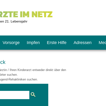
ZTE IM NETZ
ten 21. Lebensjahr
Vorsorge
Impfen
Erste Hilfe
Adressen
Med
eck
ztin / Ihren Kinderarzt entweder direkt über den
U9
ie oft?
hner
örter suchen.
ugend-Rehakliniken suchen.
s U11
chten?
2
r