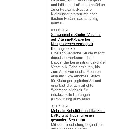
Muskeln, spürt den Untergrund
und hilft dem Fuß, sich natürlich
zu entwickeln. „Fast alle
Kleinkinder starten mit eher
flachen Füßen, das ist völlig
normal.
03.08.2026
Schwedische Studie: Verzicht
auf Vitamin-K-Gabe bei
Neugeborenen verdoppelt
Blutungsrisiko
Eine schwedische Studie macht
darauf aufmerksam, dass
Babys, die keine intramuskuläre
Vitamin-K-Gabe erhielten, bis
zum Alter von sechs Monaten
eine um 52% erhöhtes Risiko
für Blutungen jeglicher Art und
eine fast dreifach erhöhte
Wahrscheinlichkeit für
intrakranielle Blutungen
(Hirnblutung) aufwiesen.
31.07.2026
Mehr als Schultüte und Ranzen:
BVKJ gibt Tipps für einen
gesunden Schulstart
Mit der Einschulung beginnt für