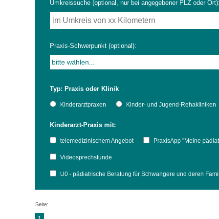
Umkreissuche (optional, nur bei angegebener PLZ oder Ort)
Impfsicherheit
Notdienste
Empfehlungen zum
Praxis-Schwerpunkt (optional):
Häufige Fragen
Hörlexikon
Typ: Praxis oder Klinik
Recht auf Impfung
Material zu den Vo
Kinderarztpraxen
Kinder- und Jugend-Rehakliniken
Kinderarzt-Praxis mit:
Vorsorge- und Impf
Entwicklungskalen
telemedizinischem Angebot
PraxisApp "Meine pädiat
Broschüren und Inf
Videosprechstunde
U0 - pädiatrische Beratung für Schwangere und deren Fam
Familienzeit gesun
Seite:
1