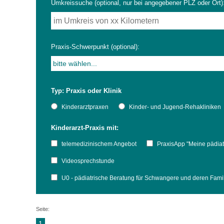
Umkreissuche (optional, nur bei angegebener PLZ oder Ort)
Impfsicherheit
Notdienste
Empfehlungen zum
Praxis-Schwerpunkt (optional):
Häufige Fragen
Hörlexikon
Typ: Praxis oder Klinik
Recht auf Impfung
Material zu den Vo
Kinderarztpraxen
Kinder- und Jugend-Rehakliniken
Kinderarzt-Praxis mit:
Vorsorge- und Impf
Entwicklungskalen
telemedizinischem Angebot
PraxisApp "Meine pädiat
Broschüren und Inf
Videosprechstunde
U0 - pädiatrische Beratung für Schwangere und deren Fam
Familienzeit gesun
Seite:
1