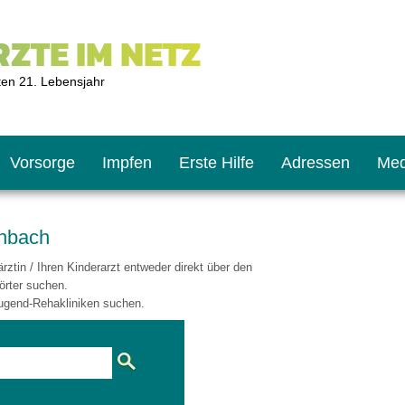
ZTE IM NETZ
ten 21. Lebensjahr
Vorsorge
Impfen
Erste Hilfe
Adressen
Med
enbach
ztin / Ihren Kinderarzt entweder direkt über den
U9
ie oft?
hner
örter suchen.
ugend-Rehakliniken suchen.
s U11
chten?
2
r