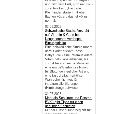
Muskeln, spürt den Untergrund
und hilft dem Fuß, sich natürlich
zu entwickeln. „Fast alle
Kleinkinder starten mit eher
flachen Füßen, das ist völlig
normal.
03.08.2026
Schwedische Studie: Verzicht
auf Vitamin-K-Gabe bei
Neugeborenen verdoppelt
Blutungsrisiko
Eine schwedische Studie macht
darauf aufmerksam, dass
Babys, die keine intramuskuläre
Vitamin-K-Gabe erhielten, bis
zum Alter von sechs Monaten
eine um 52% erhöhtes Risiko
für Blutungen jeglicher Art und
eine fast dreifach erhöhte
Wahrscheinlichkeit für
intrakranielle Blutungen
(Hirnblutung) aufwiesen.
31.07.2026
Mehr als Schultüte und Ranzen:
BVKJ gibt Tipps für einen
gesunden Schulstart
Mit der Einschulung beginnt für