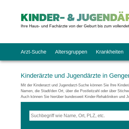
KINDER- & JUGENDÄR
Ihre Haus- und Fachärzte von der Geburt bis zum vollende
Arzt-Suche
Altersgruppen
Krankheiten
Das erste Jahr
Baby: U1 bis U6
Impfkalender
Notrufnummern
Notdienste
BMI-Rechner
Kinderärzte und Jugendärzte in Geng
Mit der Kinderarzt und Jugendarzt-Suche können Sie Ihre Kinderär
Kleinkinder
Kleinkind: U7 bis 
Impfen: Wann und w
Giftnotruf
Sozialpädiatrie
Körpergrößen-Rec
Namen, die Stadt/den Ort, über die Postleitzahl oder über Stichw
Auch können Sie hierüber bundesweit Kinder-Rehakliniken und J
Schulkinder
Schulkind: U10 bi
Was muss man bea
Hausapotheke
Gesundheitsämter
Blutdruckrechner
Jugendliche
Teenager: J1 bis J
Impfreaktionen
Sofortmaßnahmen
Link-Tipps
Wachstum-Rechne