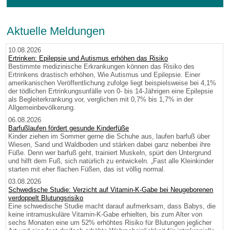
Aktuelle Meldungen
10.08.2026
Ertrinken: Epilepsie und Autismus erhöhen das Risiko
Bestimmte medizinische Erkrankungen können das Risiko des
Ertrinkens drastisch erhöhen, Wie Autismus und Epilepsie. Einer
amerikanischen Veröffentlichung zufolge liegt beispielsweise bei 4,1%
der tödlichen Ertrinkungsunfälle von 0- bis 14-Jährigen eine Epilepsie
als Begleiterkrankung vor, verglichen mit 0,7% bis 1,7% in der
Allgemeinbevölkerung.
06.08.2026
Barfußlaufen fördert gesunde Kinderfüße
Kinder ziehen im Sommer gerne die Schuhe aus, laufen barfuß über
Wiesen, Sand und Waldboden und stärken dabei ganz nebenbei ihre
Füße. Denn wer barfuß geht, trainiert Muskeln, spürt den Untergrund
und hilft dem Fuß, sich natürlich zu entwickeln. „Fast alle Kleinkinder
starten mit eher flachen Füßen, das ist völlig normal.
03.08.2026
Schwedische Studie: Verzicht auf Vitamin-K-Gabe bei Neugeborenen
verdoppelt Blutungsrisiko
Eine schwedische Studie macht darauf aufmerksam, dass Babys, die
keine intramuskuläre Vitamin-K-Gabe erhielten, bis zum Alter von
sechs Monaten eine um 52% erhöhtes Risiko für Blutungen jeglicher