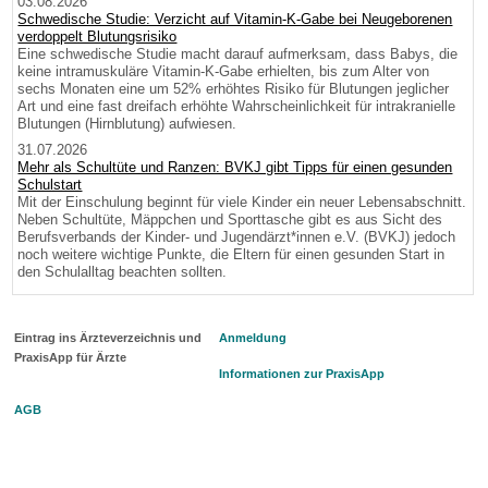
03.08.2026
Schwedische Studie: Verzicht auf Vitamin-K-Gabe bei Neugeborenen
verdoppelt Blutungsrisiko
Eine schwedische Studie macht darauf aufmerksam, dass Babys, die
keine intramuskuläre Vitamin-K-Gabe erhielten, bis zum Alter von
sechs Monaten eine um 52% erhöhtes Risiko für Blutungen jeglicher
Art und eine fast dreifach erhöhte Wahrscheinlichkeit für intrakranielle
Blutungen (Hirnblutung) aufwiesen.
31.07.2026
Mehr als Schultüte und Ranzen: BVKJ gibt Tipps für einen gesunden
Schulstart
Mit der Einschulung beginnt für viele Kinder ein neuer Lebensabschnitt.
Neben Schultüte, Mäppchen und Sporttasche gibt es aus Sicht des
Berufsverbands der Kinder- und Jugendärzt*innen e.V. (BVKJ) jedoch
noch weitere wichtige Punkte, die Eltern für einen gesunden Start in
den Schulalltag beachten sollten.
Eintrag ins Ärzteverzeichnis und
Anmeldung
PraxisApp für Ärzte
Informationen zur PraxisApp
AGB