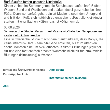
Barfußlaufen fördert gesunde Kinderfüße
Kinder ziehen im Sommer gerne die Schuhe aus, laufen barfuß über
Wiesen, Sand und Waldboden und stärken dabei ganz nebenbei ihre
Füße. Denn wer barfuß geht, trainiert Muskeln, spürt den Untergrund
und hilft dem Fuß, sich natürlich zu entwickeln. „Fast alle Kleinkinder
starten mit eher flachen Füßen, das ist völlig normal.
03.08.2026
Schwedische Studie: Verzicht auf Vitamin-K-Gabe bei Neugeborenen
verdoppelt Blutungsrisiko
Eine schwedische Studie macht darauf aufmerksam, dass Babys, die
keine intramuskuläre Vitamin-K-Gabe erhielten, bis zum Alter von
sechs Monaten eine um 52% erhöhtes Risiko für Blutungen jeglicher
Art und eine fast dreifach erhöhte Wahrscheinlichkeit für intrakranielle
Blutungen (Hirnblutung) aufwiesen.
Eintrag ins Ärzteverzeichnis und
Anmeldung
PraxisApp für Ärzte
Informationen zur PraxisApp
AGB