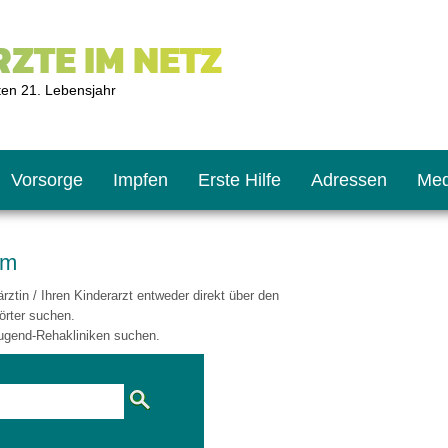
ZTE IM NETZ
ten 21. Lebensjahr
Vorsorge
Impfen
Erste Hilfe
Adressen
Med
am
ztin / Ihren Kinderarzt entweder direkt über den
U9
ie oft?
hner
örter suchen.
ugend-Rehakliniken suchen.
s U11
chten?
2
r