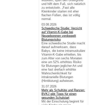
Muskeln, spürt den Untergrund
und hilft dem Fuß, sich natürlich
zu entwickeln. „Fast alle
Kleinkinder starten mit eher
flachen Füßen, das ist völlig
normal.
03.08.2026
Schwedische Studie: Verzicht
auf Vitamin-K-Gabe bei
Neugeborenen verdoppelt
Blutungsrisiko
Eine schwedische Studie macht
darauf aufmerksam, dass
Babys, die keine intramuskuläre
Vitamin-K-Gabe erhielten, bis
zum Alter von sechs Monaten
eine um 52% erhöhtes Risiko
für Blutungen jeglicher Art und
eine fast dreifach erhöhte
Wahrscheinlichkeit für
intrakranielle Blutungen
(Hirnblutung) aufwiesen.
31.07.2026
Mehr als Schultüte und Ranzen:
BVKJ gibt Tipps für einen
gesunden Schulstart
Mit der Einschulung beginnt für