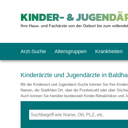
KINDER- & JUGENDÄR
Ihre Haus- und Fachärzte von der Geburt bis zum vollende
Arzt-Suche
Altersgruppen
Krankheiten
Das erste Jahr
Baby: U1 bis U6
Impfkalender
Notrufnummern
Notdienste
BMI-Rechner
Kinderärzte und Jugendärzte in Baldh
Mit der Kinderarzt und Jugendarzt-Suche können Sie Ihre Kinderär
Kleinkinder
Kleinkind: U7 bis 
Impfen: Wann und w
Giftnotruf
Sozialpädiatrie
Körpergrößen-Rec
Namen, die Stadt/den Ort, über die Postleitzahl oder über Stichw
Auch können Sie hierüber bundesweit Kinder-Rehakliniken und J
Schulkinder
Schulkind: U10 bi
Was muss man bea
Hausapotheke
Gesundheitsämter
Blutdruckrechner
Jugendliche
Teenager: J1 bis J
Impfreaktionen
Sofortmaßnahmen
Link-Tipps
Wachstum-Rechne