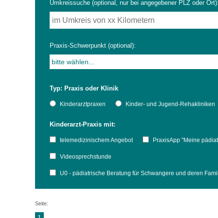
Umkreissuche (optional, nur bei angegebener PLZ oder Ort)
Impfsicherheit
Notdienste
Empfehlungen zum
Praxis-Schwerpunkt (optional):
Häufige Fragen
Hörlexikon
Typ: Praxis oder Klinik
Recht auf Impfung
Material zu den Vo
Kinderarztpraxen
Kinder- und Jugend-Rehakliniken
Kinderarzt-Praxis mit:
Vorsorge- und Impf
Entwicklungskalen
telemedizinischem Angebot
PraxisApp "Meine pädiat
Broschüren und Inf
Videosprechstunde
U0 - pädiatrische Beratung für Schwangere und deren Fam
Familienzeit gesun
Seite:
1