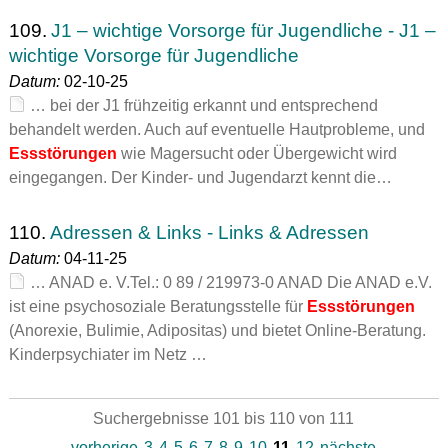
109.
J1 – wichtige Vorsorge für Jugendliche - J1 –
wichtige Vorsorge für Jugendliche
Datum:
02-10-25
… bei der J1 frühzeitig erkannt und entsprechend
behandelt werden. Auch auf eventuelle Hautprobleme, und
Essstörungen
wie Magersucht oder Übergewicht wird
eingegangen. Der Kinder- und Jugendarzt kennt die…
110.
Adressen & Links - Links & Adressen
Datum:
04-11-25
… ANAD e. V.Tel.: 0 89 / 219973-0 ANAD Die ANAD e.V.
ist eine psychosoziale Beratungsstelle für
Essstörungen
(Anorexie, Bulimie, Adipositas) und bietet Online-Beratung.
Kinderpsychiater im Netz …
Suchergebnisse 101 bis 110 von 111
vorherige
3
4
5
6
7
8
9
10
11
12
nächste