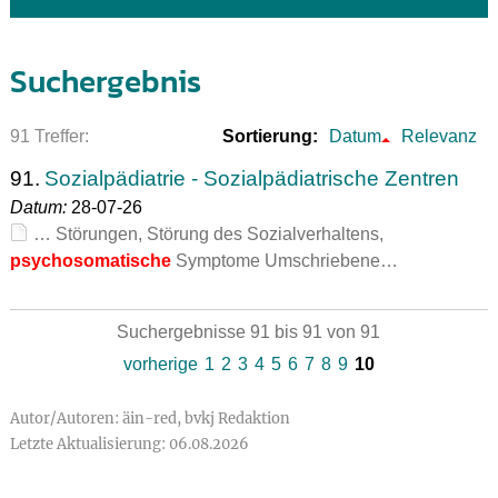
Suchergebnis
91 Treffer:
Sortierung:
Datum
Relevanz
91.
Sozialpädiatrie - Sozialpädiatrische Zentren
Datum:
28-07-26
… Störungen, Störung des Sozialverhaltens,
psychosomatische
Symptome Umschriebene…
Suchergebnisse 91 bis 91 von 91
vorherige
1
2
3
4
5
6
7
8
9
10
Autor/Autoren: äin-red, bvkj Redaktion
Letzte Aktualisierung: 06.08.2026