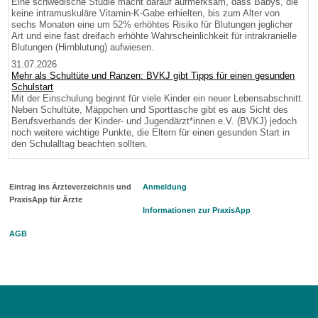
Eine schwedische Studie macht darauf aufmerksam, dass Babys, die
keine intramuskuläre Vitamin-K-Gabe erhielten, bis zum Alter von
sechs Monaten eine um 52% erhöhtes Risiko für Blutungen jeglicher
Art und eine fast dreifach erhöhte Wahrscheinlichkeit für intrakranielle
Blutungen (Hirnblutung) aufwiesen.
31.07.2026
Mehr als Schultüte und Ranzen: BVKJ gibt Tipps für einen gesunden
Schulstart
Mit der Einschulung beginnt für viele Kinder ein neuer Lebensabschnitt.
Neben Schultüte, Mäppchen und Sporttasche gibt es aus Sicht des
Berufsverbands der Kinder- und Jugendärzt*innen e.V. (BVKJ) jedoch
noch weitere wichtige Punkte, die Eltern für einen gesunden Start in
den Schulalltag beachten sollten.
Eintrag ins Ärzteverzeichnis und
Anmeldung
PraxisApp für Ärzte
Informationen zur PraxisApp
AGB