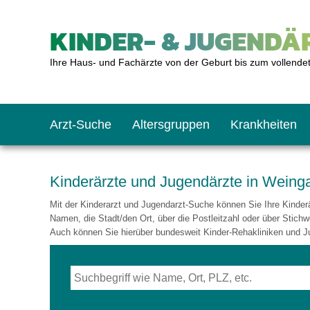
KINDER- & JUGENDÄR
Ihre Haus- und Fachärzte von der Geburt bis zum vollende
Arzt-Suche
Altersgruppen
Krankheiten
Das erste Jahr
Baby: U1 bis U6
Impfkalender
Notrufnummern
Notdienste
BMI-Rechner
Kinderärzte und Jugendärzte in Weing
Mit der Kinderarzt und Jugendarzt-Suche können Sie Ihre Kinderär
Kleinkinder
Kleinkind: U7 bis 
Impfen: Wann und w
Giftnotruf
Sozialpädiatrie
Körpergrößen-Rec
Namen, die Stadt/den Ort, über die Postleitzahl oder über Stichw
Auch können Sie hierüber bundesweit Kinder-Rehakliniken und J
Schulkinder
Schulkind: U10 bi
Was muss man bea
Hausapotheke
Gesundheitsämter
Blutdruckrechner
Jugendliche
Teenager: J1 bis J
Impfreaktionen
Sofortmaßnahmen
Link-Tipps
Wachstum-Rechne