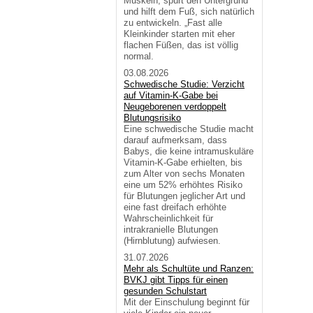
Muskeln, spürt den Untergrund
und hilft dem Fuß, sich natürlich
zu entwickeln. „Fast alle
Kleinkinder starten mit eher
flachen Füßen, das ist völlig
normal.
03.08.2026
Schwedische Studie: Verzicht
auf Vitamin-K-Gabe bei
Neugeborenen verdoppelt
Blutungsrisiko
Eine schwedische Studie macht
darauf aufmerksam, dass
Babys, die keine intramuskuläre
Vitamin-K-Gabe erhielten, bis
zum Alter von sechs Monaten
eine um 52% erhöhtes Risiko
für Blutungen jeglicher Art und
eine fast dreifach erhöhte
Wahrscheinlichkeit für
intrakranielle Blutungen
(Hirnblutung) aufwiesen.
31.07.2026
Mehr als Schultüte und Ranzen:
BVKJ gibt Tipps für einen
gesunden Schulstart
Mit der Einschulung beginnt für