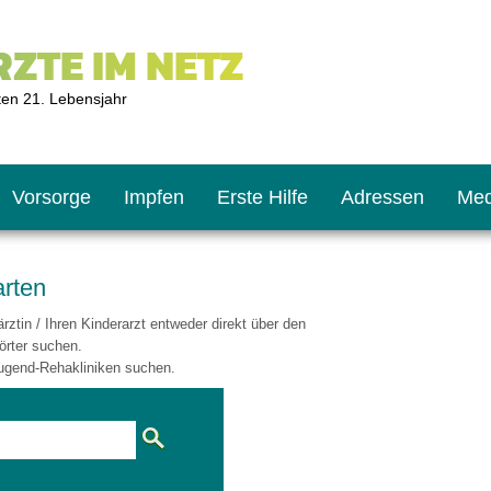
ZTE IM NETZ
ten 21. Lebensjahr
Vorsorge
Impfen
Erste Hilfe
Adressen
Med
arten
ztin / Ihren Kinderarzt entweder direkt über den
U9
ie oft?
hner
örter suchen.
ugend-Rehakliniken suchen.
s U11
chten?
2
r