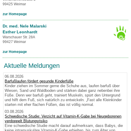
99425 Weimar
zur Homepage
Dr. med. Nele Malarski
Esther Leonhardt
Warschauer Str. 28A
99427 Weimar
zur Homepage
Aktuelle Meldungen
06.08.2026
Barfußlaufen fördert gesunde Kinderfüße
Kinder ziehen im Sommer gerne die Schuhe aus, laufen barfuß über
Wiesen, Sand und Waldboden und stärken dabei ganz nebenbei ihre
Füße. Denn wer barfuß geht, trainiert Muskeln, spürt den Untergrund
und hilft dem Fuß, sich natürlich zu entwickeln. „Fast alle Kleinkinder
starten mit eher flachen Füßen, das ist völlig normal.
03.08.2026
Schwedische Studie: Verzicht auf Vitamin-K-Gabe bei Neugeborenen
verdoppelt Blutungsrisiko
Eine schwedische Studie macht darauf aufmerksam, dass Babys, die
keine intramuskuläre Vitamin-K-Gabe erhielten, bis zum Alter von