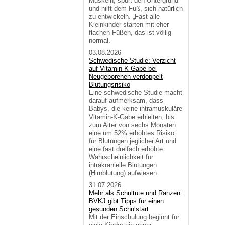
Muskeln, spürt den Untergrund
und hilft dem Fuß, sich natürlich
zu entwickeln. „Fast alle
Kleinkinder starten mit eher
flachen Füßen, das ist völlig
normal.
03.08.2026
Schwedische Studie: Verzicht
auf Vitamin-K-Gabe bei
Neugeborenen verdoppelt
Blutungsrisiko
Eine schwedische Studie macht
darauf aufmerksam, dass
Babys, die keine intramuskuläre
Vitamin-K-Gabe erhielten, bis
zum Alter von sechs Monaten
eine um 52% erhöhtes Risiko
für Blutungen jeglicher Art und
eine fast dreifach erhöhte
Wahrscheinlichkeit für
intrakranielle Blutungen
(Hirnblutung) aufwiesen.
31.07.2026
Mehr als Schultüte und Ranzen:
BVKJ gibt Tipps für einen
gesunden Schulstart
Mit der Einschulung beginnt für