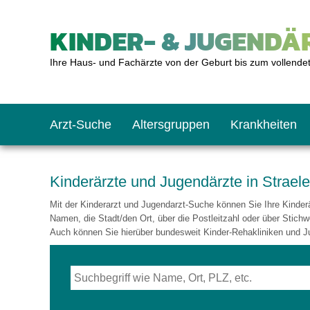
KINDER- & JUGENDÄR
Ihre Haus- und Fachärzte von der Geburt bis zum vollende
Arzt-Suche
Altersgruppen
Krankheiten
Das erste Jahr
Baby: U1 bis U6
Impfkalender
Notrufnummern
Notdienste
BMI-Rechner
Kinderärzte und Jugendärzte in Strael
Mit der Kinderarzt und Jugendarzt-Suche können Sie Ihre Kinderär
Kleinkinder
Kleinkind: U7 bis 
Impfen: Wann und w
Giftnotruf
Sozialpädiatrie
Körpergrößen-Rec
Namen, die Stadt/den Ort, über die Postleitzahl oder über Stichw
Auch können Sie hierüber bundesweit Kinder-Rehakliniken und J
Schulkinder
Schulkind: U10 bi
Was muss man bea
Hausapotheke
Gesundheitsämter
Blutdruckrechner
Jugendliche
Teenager: J1 bis J
Impfreaktionen
Sofortmaßnahmen
Link-Tipps
Wachstum-Rechne