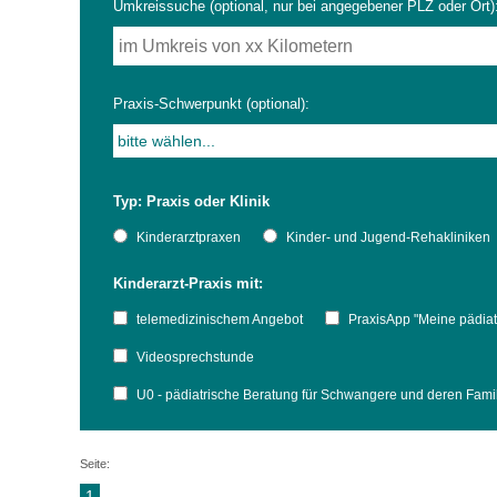
Umkreissuche (optional, nur bei angegebener PLZ oder Ort)
Impfsicherheit
Notdienste
Empfehlungen zum
Praxis-Schwerpunkt (optional):
Häufige Fragen
Hörlexikon
Typ: Praxis oder Klinik
Recht auf Impfung
Material zu den Vo
Kinderarztpraxen
Kinder- und Jugend-Rehakliniken
Kinderarzt-Praxis mit:
Vorsorge- und Impf
Entwicklungskalen
telemedizinischem Angebot
PraxisApp "Meine pädiat
Broschüren und Inf
Videosprechstunde
U0 - pädiatrische Beratung für Schwangere und deren Fam
Familienzeit gesun
Seite:
1