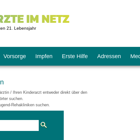
ZTE IM NETZ
ten 21. Lebensjahr
Vorsorge
Impfen
Erste Hilfe
Adressen
Med
en
ztin / Ihren Kinderarzt entweder direkt über den
U9
ie oft?
hner
örter suchen.
ugend-Rehakliniken suchen.
s U11
chten?
2
r