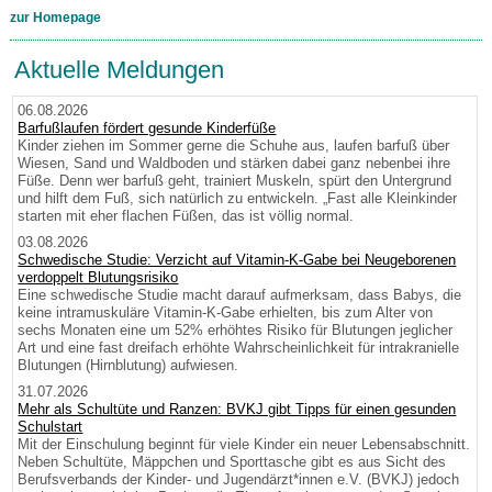
zur Homepage
Aktuelle Meldungen
06.08.2026
Barfußlaufen fördert gesunde Kinderfüße
Kinder ziehen im Sommer gerne die Schuhe aus, laufen barfuß über
Wiesen, Sand und Waldboden und stärken dabei ganz nebenbei ihre
Füße. Denn wer barfuß geht, trainiert Muskeln, spürt den Untergrund
und hilft dem Fuß, sich natürlich zu entwickeln. „Fast alle Kleinkinder
starten mit eher flachen Füßen, das ist völlig normal.
03.08.2026
Schwedische Studie: Verzicht auf Vitamin-K-Gabe bei Neugeborenen
verdoppelt Blutungsrisiko
Eine schwedische Studie macht darauf aufmerksam, dass Babys, die
keine intramuskuläre Vitamin-K-Gabe erhielten, bis zum Alter von
sechs Monaten eine um 52% erhöhtes Risiko für Blutungen jeglicher
Art und eine fast dreifach erhöhte Wahrscheinlichkeit für intrakranielle
Blutungen (Hirnblutung) aufwiesen.
31.07.2026
Mehr als Schultüte und Ranzen: BVKJ gibt Tipps für einen gesunden
Schulstart
Mit der Einschulung beginnt für viele Kinder ein neuer Lebensabschnitt.
Neben Schultüte, Mäppchen und Sporttasche gibt es aus Sicht des
Berufsverbands der Kinder- und Jugendärzt*innen e.V. (BVKJ) jedoch