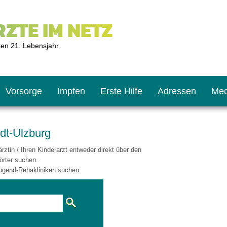
ZTE IM NETZ
ten 21. Lebensjahr
Vorsorge
Impfen
Erste Hilfe
Adressen
Med
dt-Ulzburg
ztin / Ihren Kinderarzt entweder direkt über den
U9
ie oft?
hner
örter suchen.
ugend-Rehakliniken suchen.
s U11
chten?
2
r