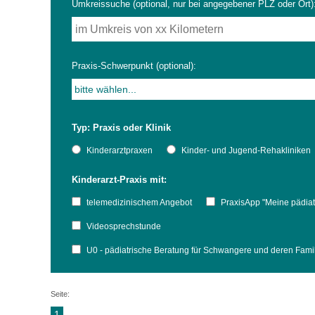
Umkreissuche (optional, nur bei angegebener PLZ oder Ort)
Impfsicherheit
Notdienste
Empfehlungen zum
Praxis-Schwerpunkt (optional):
Häufige Fragen
Hörlexikon
Typ: Praxis oder Klinik
Recht auf Impfung
Material zu den Vo
Kinderarztpraxen
Kinder- und Jugend-Rehakliniken
Kinderarzt-Praxis mit:
Vorsorge- und Impf
Entwicklungskalen
telemedizinischem Angebot
PraxisApp "Meine pädiat
Broschüren und Inf
Videosprechstunde
U0 - pädiatrische Beratung für Schwangere und deren Fam
Familienzeit gesun
Seite:
1