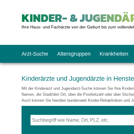
KINDER- & JUGENDÄR
Ihre Haus- und Fachärzte von der Geburt bis zum vollende
Arzt-Suche
Altersgruppen
Krankheiten
Das erste Jahr
Baby: U1 bis U6
Impfkalender
Notrufnummern
Notdienste
BMI-Rechner
Kinderärzte und Jugendärzte in Henste
Mit der Kinderarzt und Jugendarzt-Suche können Sie Ihre Kinderär
Kleinkinder
Kleinkind: U7 bis 
Impfen: Wann und w
Giftnotruf
Sozialpädiatrie
Körpergrößen-Rec
Namen, die Stadt/den Ort, über die Postleitzahl oder über Stichw
Auch können Sie hierüber bundesweit Kinder-Rehakliniken und J
Schulkinder
Schulkind: U10 bi
Was muss man bea
Hausapotheke
Gesundheitsämter
Blutdruckrechner
Jugendliche
Teenager: J1 bis J
Impfreaktionen
Sofortmaßnahmen
Link-Tipps
Wachstum-Rechne