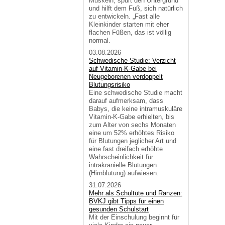
Muskeln, spürt den Untergrund
und hilft dem Fuß, sich natürlich
zu entwickeln. „Fast alle
Kleinkinder starten mit eher
flachen Füßen, das ist völlig
normal.
03.08.2026
Schwedische Studie: Verzicht
auf Vitamin-K-Gabe bei
Neugeborenen verdoppelt
Blutungsrisiko
Eine schwedische Studie macht
darauf aufmerksam, dass
Babys, die keine intramuskuläre
Vitamin-K-Gabe erhielten, bis
zum Alter von sechs Monaten
eine um 52% erhöhtes Risiko
für Blutungen jeglicher Art und
eine fast dreifach erhöhte
Wahrscheinlichkeit für
intrakranielle Blutungen
(Hirnblutung) aufwiesen.
31.07.2026
Mehr als Schultüte und Ranzen:
BVKJ gibt Tipps für einen
gesunden Schulstart
Mit der Einschulung beginnt für